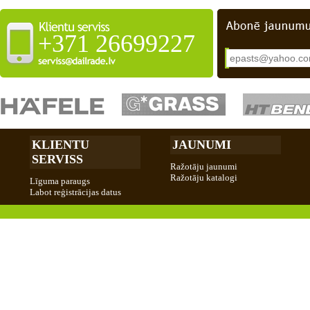
+371 26699227
KLIENTU
JAUNUMI
SERVISS
Ražotāju jaunumi
Ražotāju katalogi
Līguma paraugs
Labot reģistrācijas datus