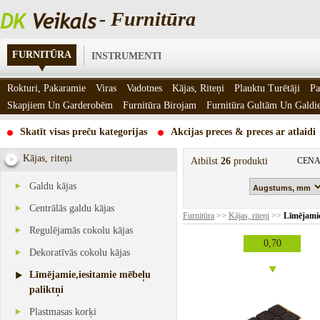
- Furnitūra
FURNITŪRA
INSTRUMENTI
Rokturi, Pakaramie
Viras
Vadotnes
Kājas, Riteņi
Plauktu Turētāji
Pa
Skapjiem Un Garderobēm
Furnitūra Birojam
Furnitūra Gultām Un Gald
Skatīt visas preču kategorijas
Akcijas preces & preces ar atlaidi
Kājas, riteņi
Atbilst
26
produkti
CENA
Galdu kājas
Centrālās galdu kājas
Furnitūra
>>
Kājas, riteņi
>>
Līmējamie
Regulējamās cokolu kājas
0,70
Dekoratīvās cokolu kājas
Līmējamie,iesitamie mēbeļu
paliktņi
Plastmasas korķi