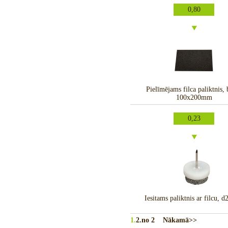
0,80
Pielīmējams filca paliktnis, 
100x200mm
0,23
Iesitams paliktnis ar filcu,
1.
2.
no 2
Nākamā>>