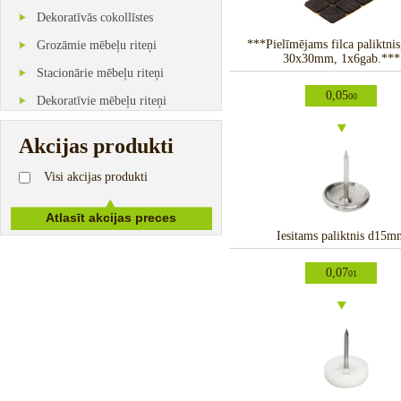
Dekoratīvās cokollīstes
***Pielīmējams filca paliktnis
Grozāmie mēbeļu riteņi
30x30mm, 1x6gab.***
Stacionārie mēbeļu riteņi
0,05
00
Dekoratīvie mēbeļu riteņi
Akcijas produkti
Visi akcijas produkti
Iesitams paliktnis d15m
0,07
01