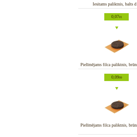
Iesitams paliktnis, balts 
0,07
01
Pielīmējams filca paliktnis, br
0,09
99
Pielīmējams filca paliktnis, br