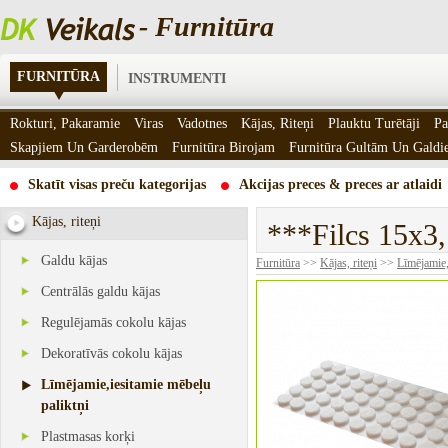
- Furnitūra
FURNITŪRA
INSTRUMENTI
Rokturi, Pakaramie
Viras
Vadotnes
Kājas, Riteņi
Plauktu Turētāji
Pa
Skapjiem Un Garderobēm
Furnitūra Birojam
Furnitūra Gultām Un Gald
Skatīt visas preču kategorijas
Akcijas preces & preces ar atlaidi
Kājas, riteņi
***Filcs 15x3,
Galdu kājas
Furnitūra
>>
Kājas, riteņi
>>
Līmējamie,
Centrālās galdu kājas
Regulējamās cokolu kājas
Dekoratīvās cokolu kājas
Līmējamie,iesitamie mēbeļu
paliktņi
Plastmasas korķi