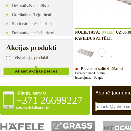
Dekoratīvās cokollīstes
Grozāmie mēbeļu riteņi
Stacionārie mēbeļu riteņi
NOLIKTAVĀ:
94 IEP.
UZ 06.08
Dekoratīvie mēbeļu riteņi
PAPILDUS ATTĒLI:
Akcijas produkti
Visi akcijas produkti
Pievienot salīdzināšanai
Filca
pēdiņa
Ø15
mm
Iepakojums
- 60 gab
+371 26699227