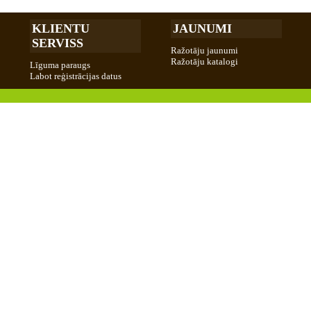
KLIENTU
JAUNUMI
SERVISS
Ražotāju jaunumi
Ražotāju katalogi
Līguma paraugs
Labot reģistrācijas datus