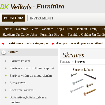
- Furnitūra
FURNITŪRA
INSTRUMENTI
Rokturi, Pakaramie
Viras
Vadotnes
Kājas, Riteņi
Plauktu Turētāji
Pa
Skapjiem Un Garderobēm
Furnitūra Birojam
Furnitūra Gultām Un Gald
Skatīt visas preču kategorijas
Akcijas preces & preces ar atlaidi
Skrūves
Skrūves
Skrūves kokam
Furnitūra
>>
Skrūves
Skrūves ar padziļinājumu cepurei
Skrūves kokam
Skrūves virām un mugursienām
Eiroskrūves
Konfirmātskrūves
Bultskrūves,bultskr.galvas un
muciņas