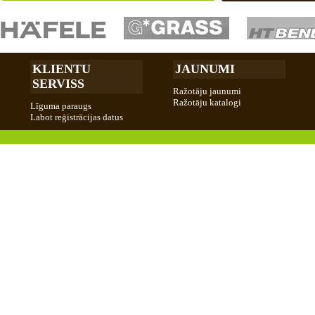
KLIENTU
JAUNUMI
SERVISS
Ražotāju jaunumi
Ražotāju katalogi
Līguma paraugs
Labot reģistrācijas datus