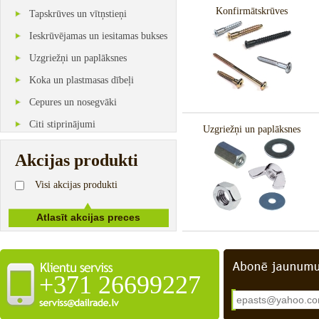
Konfirmātskrūves
Tapskrūves un vītņstieņi
Ieskrūvējamas un iesitamas bukses
Uzgriežņi un paplāksnes
Koka un plastmasas dībeļi
Cepures un nosegvāki
Citi stiprinājumi
Uzgriežņi un paplāksnes
Akcijas produkti
Visi akcijas produkti
+371 26699227