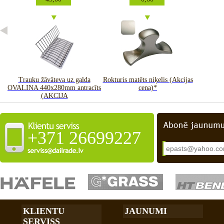
jas
Trauku žāvāteva uz galda
Rokturis matēts niķelis (Akcijas
OVALINA 440x280mm antracīts
cena)*
(AKCIJA
+371 26699227
KLIENTU
JAUNUMI
SERVISS