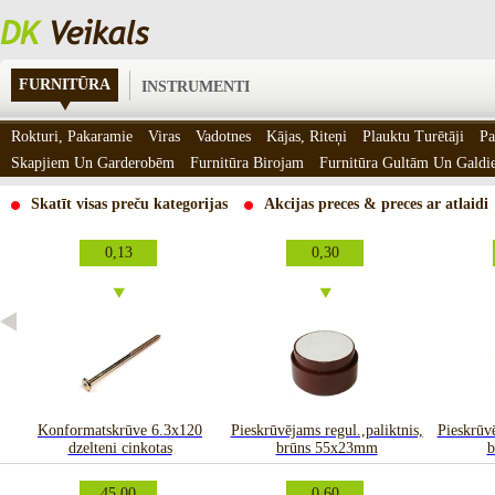
FURNITŪRA
INSTRUMENTI
Rokturi, Pakaramie
Viras
Vadotnes
Kājas, Riteņi
Plauktu Turētāji
Pa
Skapjiem Un Garderobēm
Furnitūra Birojam
Furnitūra Gultām Un Gald
Skatīt visas preču kategorijas
Akcijas preces & preces ar atlaidi
0,13
0,30
ts
Konformatskrūve 6.3x120
Pieskrūvējams regul.,paliktnis,
Pieskrūvē
dzelteni cinkotas
brūns 55x23mm
b
45,00
0,60