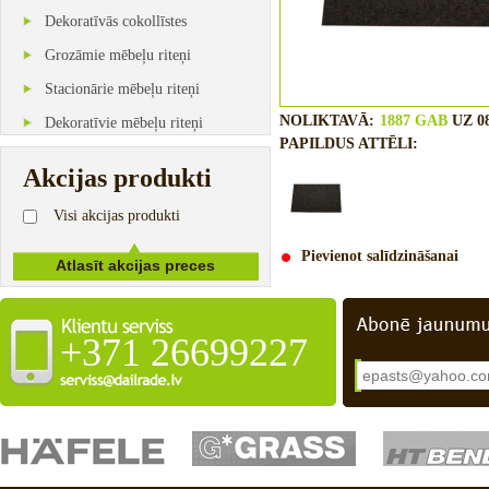
Dekoratīvās cokollīstes
Grozāmie mēbeļu riteņi
Stacionārie mēbeļu riteņi
NOLIKTAVĀ:
1887 GAB
UZ 08
Dekoratīvie mēbeļu riteņi
PAPILDUS ATTĒLI:
Akcijas produkti
Visi akcijas produkti
Pievienot salīdzināšanai
+371 26699227