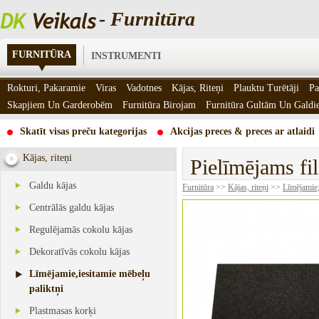
- Furnitūra
FURNITŪRA
INSTRUMENTI
Rokturi, Pakaramie
Viras
Vadotnes
Kājas, Riteņi
Plauktu Turētāji
Pa
Skapjiem Un Garderobēm
Furnitūra Birojam
Furnitūra Gultām Un Gald
Skatīt visas preču kategorijas
Akcijas preces & preces ar atlaidi
Kājas, riteņi
Pielīmējams fi
Galdu kājas
Furnitūra
>>
Kājas, riteņi
>>
Līmējamie,
Centrālās galdu kājas
Regulējamās cokolu kājas
Dekoratīvās cokolu kājas
Līmējamie,iesitamie mēbeļu
paliktņi
Plastmasas korķi