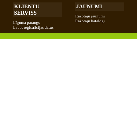
KLIENTU
JAUNUMI
SERVISS
Ražotāju jaunumi
Ražotāju katalogi
Līguma paraugs
Labot reģistrācijas datus