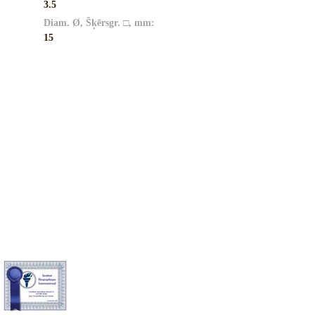
3.5
Diam. Ø, Šķērsgr. □, mm:
15