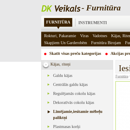
- Furnitūra
FURNITŪRA
INSTRUMENTI
Rokturi, Pakaramie
Viras
Vadotnes
Kājas, Rite
Skapjiem Un Garderobēm
Furnitūra Birojam
Fu
Skatīt visas preču kategorijas
Akcijas pre
Kājas, riteņi
Ies
Galdu kājas
Furnitūra
Centrālās galdu kājas
Regulējamās cokolu kājas
Dekoratīvās cokolu kājas
Līmējamie,iesitamie mēbeļu
paliktņi
Plastmasas korķi