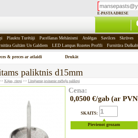
E-PASTA ADRESE
ņi
Plauktu Turētāji
Pacelšanas Mehānismi
Atslēgas
Savilces
Skrūves
rnitūra Gultām Un Galdiem
LED Lampas Rozetes Profīli
Furnitūra Duškab
ces & preces ar atlaidi
Drukāt
itams paliktnis d15mm
>>
Kājas, riteņi
>>
Līmējamie,iesitamie mēbeļu paliktņi
Cena:
0,0500 €/gab (ar PVN
SKAITS:
Pievienot grozam