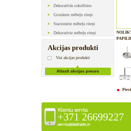
Dekoratīvās cokollīstes
Grozāmie mēbeļu riteņi
Stacionārie mēbeļu riteņi
NOLIK
Dekoratīvie mēbeļu riteņi
PAPILD
Akcijas produkti
Visi akcijas produkti
Pievi
+371 26699227