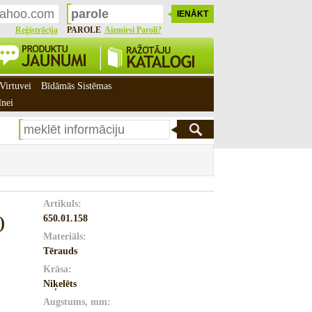
Reģistrācija
PAROLE
Aizmirsi Paroli?
Virtuvei
Bīdāmās Sistēmas
īnei
Artikuls:
650.01.158
)
Materiāls:
Tērauds
Krāsa:
Niķelēts
Augstums, mm: