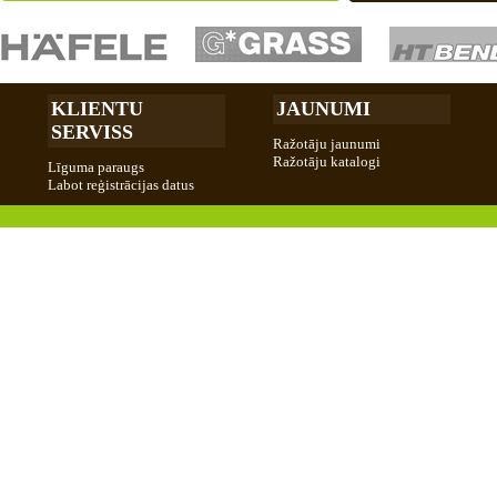
KLIENTU
JAUNUMI
SERVISS
Ražotāju jaunumi
Ražotāju katalogi
Līguma paraugs
Labot reģistrācijas datus