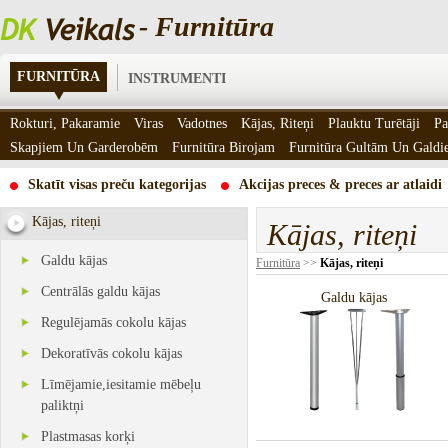
- Furnitūra
FURNITŪRA
INSTRUMENTI
Rokturi, Pakaramie
Viras
Vadotnes
Kājas, Riteņi
Plauktu Turētāji
Pa
Skapjiem Un Garderobēm
Furnitūra Birojam
Furnitūra Gultām Un Gald
Skatīt visas preču kategorijas
Akcijas preces & preces ar atlaidi
Kājas, riteņi
Kājas, riteņi
Galdu kājas
Furnitūra
>>
Kājas, riteņi
Centrālās galdu kājas
Galdu kājas
Regulējamās cokolu kājas
Dekoratīvās cokolu kājas
Līmējamie,iesitamie mēbeļu
paliktņi
Plastmasas korķi