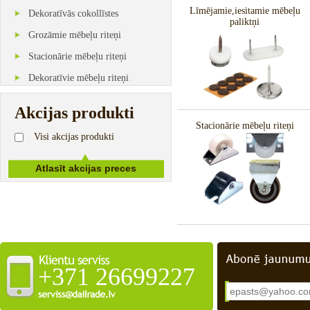
Līmējamie,iesitamie mēbeļu
Dekoratīvās cokollīstes
paliktņi
Grozāmie mēbeļu riteņi
Stacionārie mēbeļu riteņi
Dekoratīvie mēbeļu riteņi
Akcijas produkti
Stacionārie mēbeļu riteņi
Visi akcijas produkti
+371 26699227