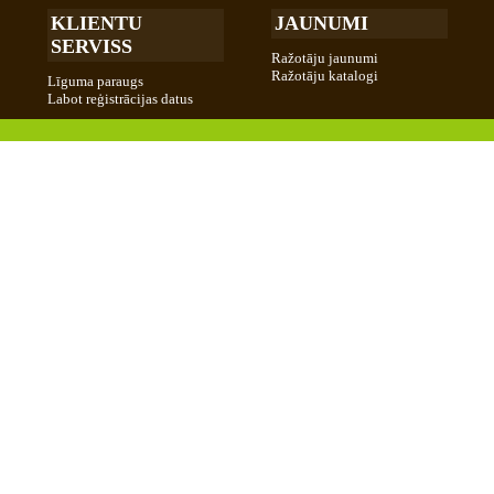
KLIENTU
JAUNUMI
SERVISS
Ražotāju jaunumi
Ražotāju katalogi
Līguma paraugs
Labot reģistrācijas datus