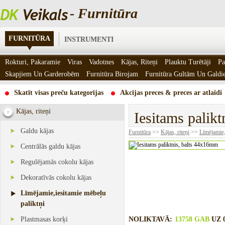
- Furnitūra
FURNITŪRA
INSTRUMENTI
Rokturi, Pakaramie
Viras
Vadotnes
Kājas, Riteņi
Plauktu Turētāji
Pa
Skapjiem Un Garderobēm
Furnitūra Birojam
Furnitūra Gultām Un Gald
Skatīt visas preču kategorijas
Akcijas preces & preces ar atlaidi
Kājas, riteņi
Iesitams palik
Galdu kājas
Furnitūra
>>
Kājas, riteņi
>>
Līmējamie,
Centrālās galdu kājas
Regulējamās cokolu kājas
Dekoratīvās cokolu kājas
Līmējamie,iesitamie mēbeļu
paliktņi
Plastmasas korķi
NOLIKTAVĀ:
13758 GAB
UZ 0