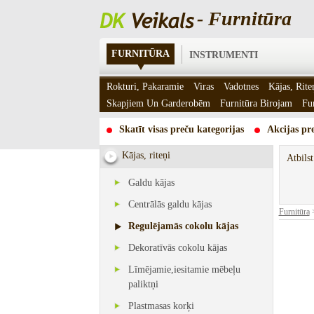
- Furnitūra
FURNITŪRA
INSTRUMENTI
Rokturi, Pakaramie
Viras
Vadotnes
Kājas, Rite
Skapjiem Un Garderobēm
Furnitūra Birojam
Fu
Skatīt visas preču kategorijas
Akcijas pre
Kājas, riteņi
Atbils
Galdu kājas
Centrālās galdu kājas
Furnitūra
Regulējamās cokolu kājas
Dekoratīvās cokolu kājas
Līmējamie,iesitamie mēbeļu
paliktņi
Plastmasas korķi