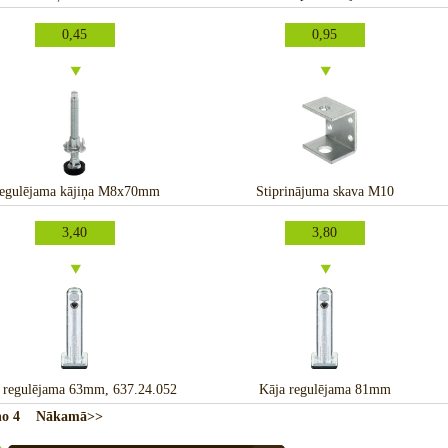
0,45
0,95
egulējama kājiņa M8x70mm
Stiprinājuma skava M10
3,40
3,80
 regulējama 63mm, 637.24.052
Kāja regulējama 81mm
o 4
Nākamā>>