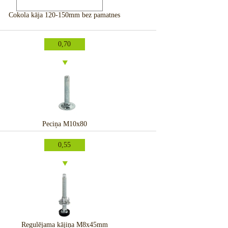
Cokola kāja 120-150mm bez pamatnes
0,70
Peciņa M10x80
0,55
Regulējama kājiņa M8x45mm