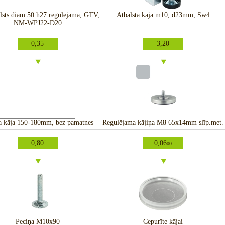
lsts diam.50 h27 regulējama, GTV,
Atbalsta kāja m10, d23mm, Sw4
NM-WPJ22-D20
0,35
3,20
a kāja 150-180mm, bez pamatnes
Regulējama kājiņa M8 65x14mm slīp.met.
0,80
0,06
00
Peciņa M10x90
Cepurīte kājai