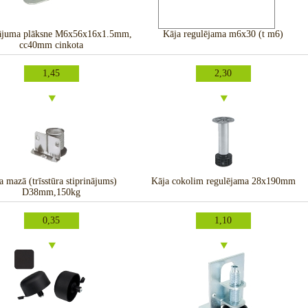
nājuma plāksne M6x56x16x1.5mm,
Kāja regulējama m6x30 (t m6)
cc40mm cinkota
1,45
2,30
a mazā (trīsstūra stiprinājums)
Kāja cokolim regulējama 28x190mm
D38mm,150kg
0,35
1,10