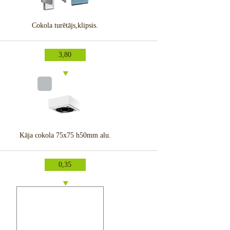
Cokola turētājs,klipsis.
3,80
Kāja cokola 75x75 h50mm alu.
0,35