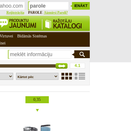
Reģistrācija
PAROLE
Aizmirsi Paroli?
Virtuvei
Bīdāmās Sistēmas
īnei
0,35