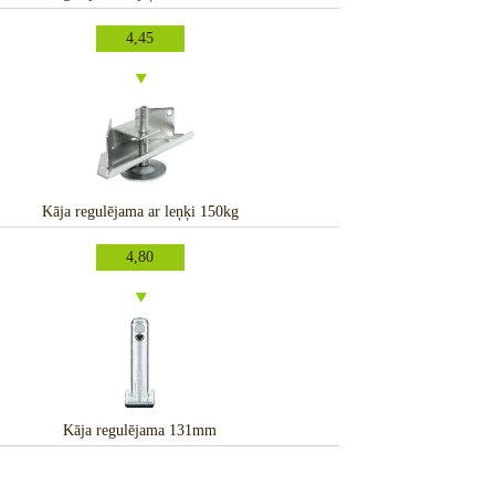
4,45
Kāja regulējama ar leņķi 150kg
4,80
Kāja regulējama 131mm