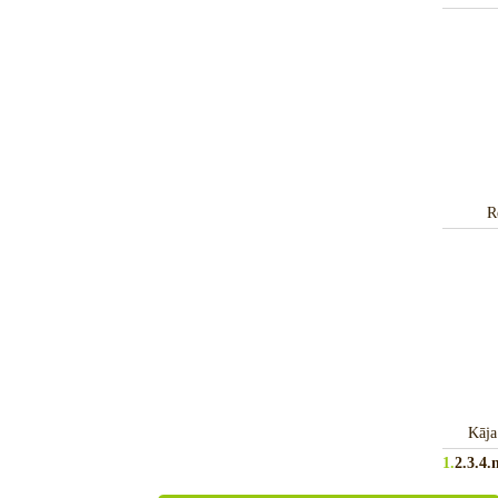
R
Kāja
1.
2.
3.
4.
n