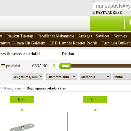
E-PASTA ADRESE
ņi
Plauktu Turētāji
Pacelšanas Mehānismi
Atslēgas
Savilces
Skrūves
rnitūra Gultām Un Galdiem
LED Lampas Rozetes Profīli
Furnitūra Duškab
ces & preces ar atlaidi
Drukāt
t
77
produkti
CENA NO:
>>
Kājas, riteņi
>>
Regulējamās cokolu kājas
0,28
0,45