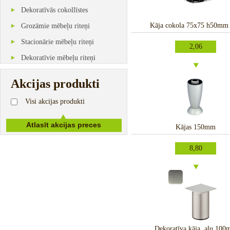
Dekoratīvās cokollīstes
Kāja cokola 75x75 h50mm 
Grozāmie mēbeļu riteņi
Stacionārie mēbeļu riteņi
2,06
Dekoratīvie mēbeļu riteņi
Akcijas produkti
Visi akcijas produkti
Kājas 150mm
8,80
Dekoratīva kāja, alu 10