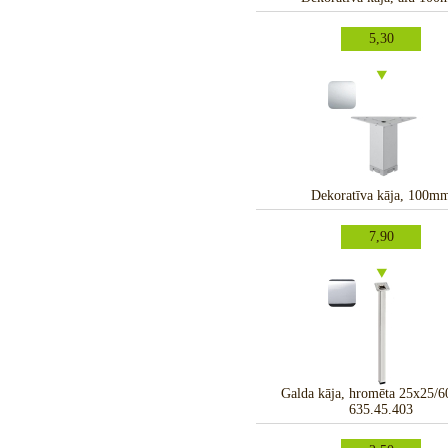
5,30
Dekoratīva kāja, 100m
7,90
Galda kāja, hromēta 25x25
635.45.403