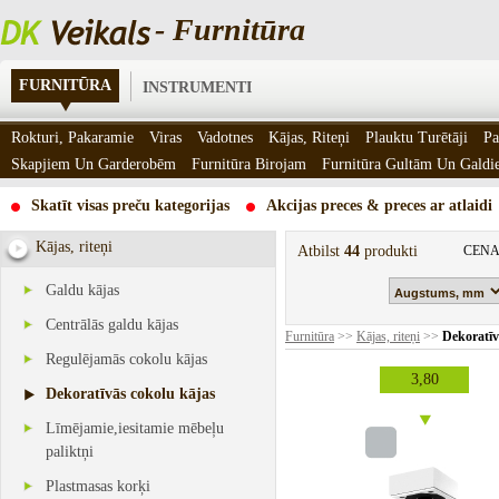
- Furnitūra
FURNITŪRA
INSTRUMENTI
Rokturi, Pakaramie
Viras
Vadotnes
Kājas, Riteņi
Plauktu Turētāji
Pa
Skapjiem Un Garderobēm
Furnitūra Birojam
Furnitūra Gultām Un Gald
Skatīt visas preču kategorijas
Akcijas preces & preces ar atlaidi
Kājas, riteņi
Atbilst
44
produkti
CENA
Galdu kājas
Centrālās galdu kājas
Furnitūra
>>
Kājas, riteņi
>>
Dekoratīv
Regulējamās cokolu kājas
3,80
Dekoratīvās cokolu kājas
Līmējamie,iesitamie mēbeļu
paliktņi
Plastmasas korķi