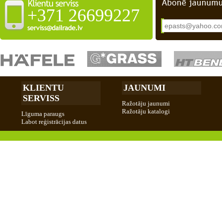
+371 26699227
KLIENTU
JAUNUMI
SERVISS
Ražotāju jaunumi
Ražotāju katalogi
Līguma paraugs
Labot reģistrācijas datus