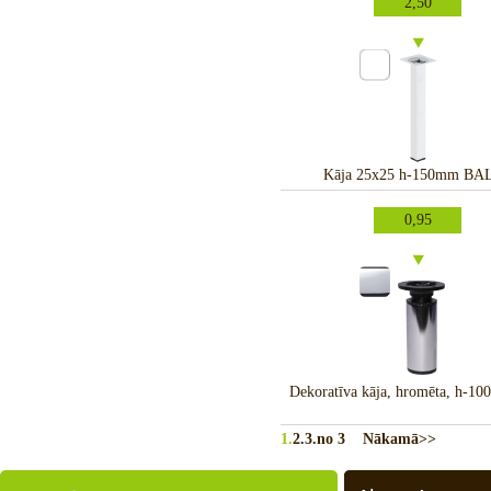
2,50
Kāja 25x25 h-150mm BA
0,95
Dekoratīva kāja, hromēta, h-1
1.
2.
3.
no 3
Nākamā>>