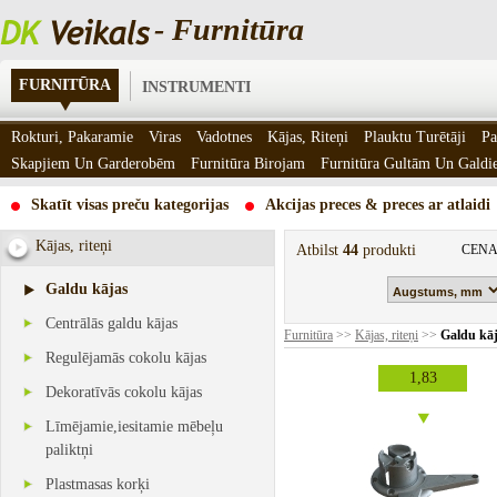
- Furnitūra
FURNITŪRA
INSTRUMENTI
Rokturi, Pakaramie
Viras
Vadotnes
Kājas, Riteņi
Plauktu Turētāji
Pa
Skapjiem Un Garderobēm
Furnitūra Birojam
Furnitūra Gultām Un Gald
Skatīt visas preču kategorijas
Akcijas preces & preces ar atlaidi
Kājas, riteņi
Atbilst
44
produkti
CENA
Galdu kājas
Centrālās galdu kājas
Furnitūra
>>
Kājas, riteņi
>>
Galdu kā
Regulējamās cokolu kājas
1,83
Dekoratīvās cokolu kājas
Līmējamie,iesitamie mēbeļu
paliktņi
Plastmasas korķi