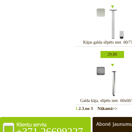
Kājas galda slīpēts met. 60
29,80
Galda kāja, slīpēts met. 60x6
1.
2.
3.
no 3
Nākamā>>
+371 26699227