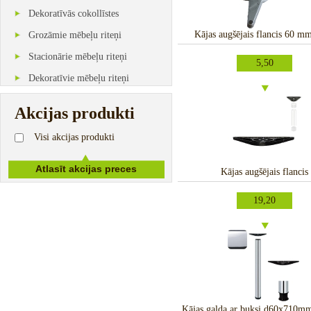
Dekoratīvās cokollīstes
Kājas augšējais flancis 60 m
Grozāmie mēbeļu riteņi
Stacionārie mēbeļu riteņi
5,50
Dekoratīvie mēbeļu riteņi
Akcijas produkti
Visi akcijas produkti
Kājas augšējais flancis
19,20
Kājas galda ar buksi d60x710m