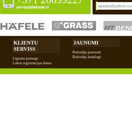
KLIENTU
JAUNUMI
SERVISS
Ražotāju jaunumi
Ražotāju katalogi
Līguma paraugs
Labot reģistrācijas datus