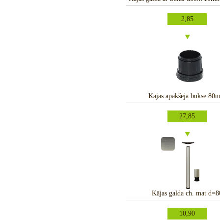
2,85
Kājas apakšējā bukse 80
27,85
Kājas galda ch. mat d=8
10,90