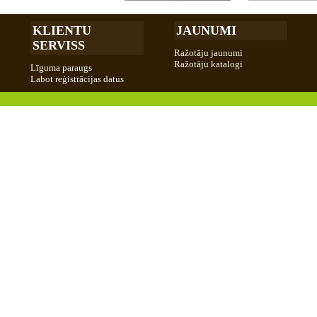
KLIENTU
JAUNUMI
SERVISS
Ražotāju jaunumi
Ražotāju katalogi
Līguma paraugs
Labot reģistrācijas datus