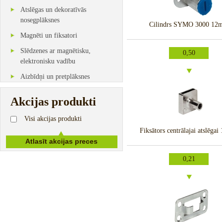
Atslēgas un dekoratīvās
nosegplāksnes
Cilindrs SYMO 3000 12
Magnēti un fiksatori
Slēdzenes ar magnētisku,
0,50
elektronisku vadību
Aizbīdņi un pretplāksnes
Akcijas produkti
Visi akcijas produkti
Fiksātors centrālajai atslēga
0,21