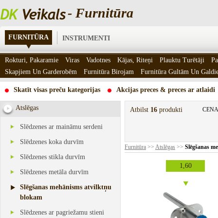
- Furnitūra
FURNITŪRA
INSTRUMENTI
Rokturi, Pakaramie
Viras
Vadotnes
Kājas, Riteņi
Plauktu Turētāji
Pa
Skapjiem Un Garderobēm
Furnitūra Birojam
Furnitūra Gultām Un Gald
Skatīt visas preču kategorijas
Akcijas preces & preces ar atlaidi
Atslēgas
Atbilst
16
produkti
CENA
Slēdzenes ar maināmu serdeni
Slēdzenes koka durvīm
Furnitūra
>>
Atslēgas
>>
Slēgšanas me
Slēdzenes stikla durvīm
1,60
Slēdzenes metāla durvīm
Slēgšanas mehānisms atvilktņu
blokam
Slēdzenes ar pagriežamu stieni