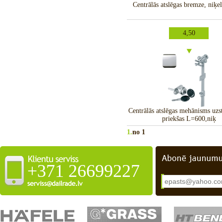
Centrālās atslēgas bremze, niķel
4,50
Centrālās atslēgas mehānisms uz
priekšas L=600,niķ
1.
no 1
+371 26699227