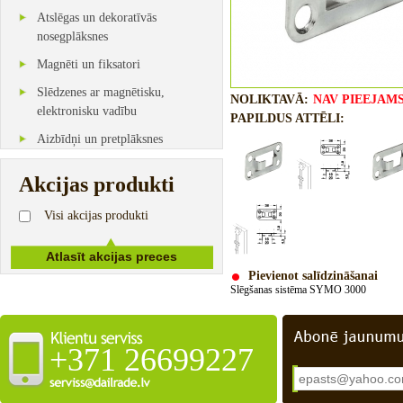
Atslēgas un dekoratīvās
nosegplāksnes
Magnēti un fiksatori
Slēdzenes ar magnētisku,
NOLIKTAVĀ:
NAV PIEEJAM
elektronisku vadību
PAPILDUS ATTĒLI:
Aizbīdņi un pretplāksnes
Akcijas produkti
Visi akcijas produkti
Pievienot salīdzināšanai
Slēgšanas
sistēma
SYMO
3000
+371 26699227