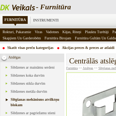
- Furnitūra
FURNITŪRA
INSTRUMENTI
Rokturi, Pakaramie
Viras
Vadotnes
Kājas, Riteņi
Plauktu Turētāji
Pa
Skapjiem Un Garderobēm
Furnitūra Birojam
Furnitūra Gultām Un Gald
Skatīt visas preču kategorijas
Akcijas preces & preces ar atlaidi
Atslēgas
Centrālās atslē
Slēdzenes ar maināmu serdeni
Furnitūra
>>
Atslēgas
>>
Slēgšanas meh
Slēdzenes koka durvīm
Slēdzenes stikla durvīm
Slēdzenes metāla durvīm
Slēgšanas mehānisms atvilktņu
blokam
Slēdzenes ar pagriežamu stieni