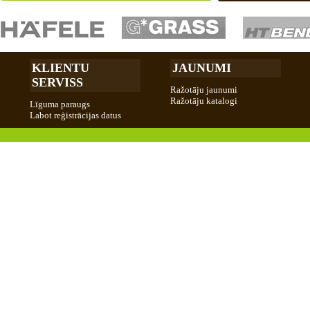
KLIENTU
JAUNUMI
SERVISS
Ražotāju jaunumi
Ražotāju katalogi
Līguma paraugs
Labot reģistrācijas datus