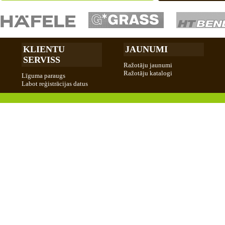
KLIENTU
JAUNUMI
SERVISS
Ražotāju jaunumi
Ražotāju katalogi
Līguma paraugs
Labot reģistrācijas datus