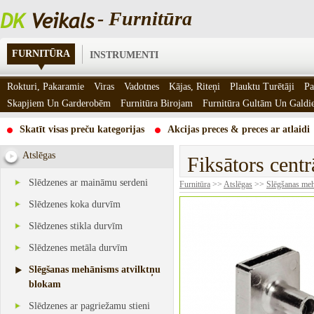
- Furnitūra
FURNITŪRA
INSTRUMENTI
Rokturi, Pakaramie
Viras
Vadotnes
Kājas, Riteņi
Plauktu Turētāji
Pa
Skapjiem Un Garderobēm
Furnitūra Birojam
Furnitūra Gultām Un Gald
Skatīt visas preču kategorijas
Akcijas preces & preces ar atlaidi
Atslēgas
Fiksātors centr
Slēdzenes ar maināmu serdeni
Furnitūra
>>
Atslēgas
>>
Slēgšanas meh
Slēdzenes koka durvīm
Slēdzenes stikla durvīm
Slēdzenes metāla durvīm
Slēgšanas mehānisms atvilktņu
blokam
Slēdzenes ar pagriežamu stieni