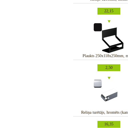
22,15
Plaukts 250x118x250mm, m
2,50
Reliņa turētājs, hromēts (kan
16,35