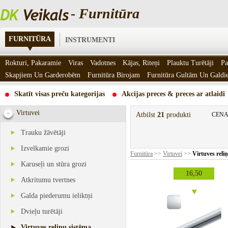
- Furnitūra
FURNITŪRA
INSTRUMENTI
Rokturi, Pakaramie
Viras
Vadotnes
Kājas, Riteņi
Plauktu Turētāji
Pa
Skapjiem Un Garderobēm
Furnitūra Birojam
Furnitūra Gultām Un Gald
Skatīt visas preču kategorijas
Akcijas preces & preces ar atlaidi
Virtuvei
Atbilst
21
produkti
CENA
Trauku žāvētāji
Izvelkamie grozi
Furnitūra
>>
Virtuvei
>>
Virtuves reli
Karuseļi un stūra grozi
16,50
Atkritumu tvertnes
Galda piederumu ieliktņi
Dvieļu turētāji
Virtuves reliņu sistēma