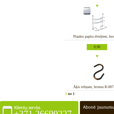
Plaukts papīra dvieļiem, hr
0,90
Āķis reliņam, bronza R-00
1.
no 1
+371 26699227