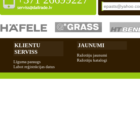
KLIENTU
JAUNUMI
SERVISS
Ražotāju jaunumi
Ražotāju katalogi
Līguma paraugs
Labot reģistrācijas datus