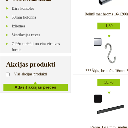
Bāra konsoles
Reliņš mat.hroms 16/120
50mm kolonna
1,80
Izlietnes
Ventilācijas restes
Glāžu turētāji un cita virtuves
furnit.
Akcijas produkti
***Āķis, hromēts 16mm 
Visi akcijas produkti
58,70
Reliņš 1200mm, melns