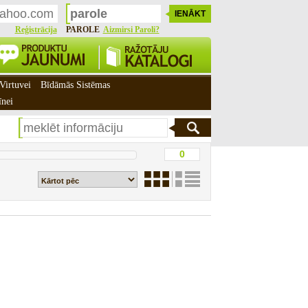
Reģistrācija
PAROLE
Aizmirsi Paroli?
Virtuvei
Bīdāmās Sistēmas
īnei