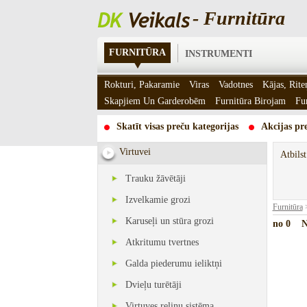
- Furnitūra
FURNITŪRA
INSTRUMENTI
Rokturi, Pakaramie
Viras
Vadotnes
Kājas, Rite
Skapjiem Un Garderobēm
Furnitūra Birojam
Fu
Skatīt visas preču kategorijas
Akcijas pre
Virtuvei
Atbils
Trauku žāvētāji
Izvelkamie grozi
Furnitūra
Karuseļi un stūra grozi
no 0
Nā
Atkritumu tvertnes
Galda piederumu ieliktņi
Dvieļu turētāji
Virtuves reliņu sistēma