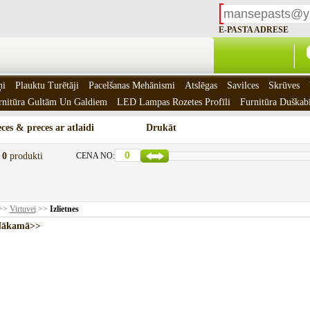
E-PASTA ADRESE
ņi
Plauktu Turētāji
Pacelšanas Mehānismi
Atslēgas
Savilces
Skrūves
rnitūra Gultām Un Galdiem
LED Lampas Rozetes Profīli
Furnitūra Duškab
ces & preces ar atlaidi
Drukāt
t
0
produkti
CENA NO:
>>
Virtuvei
>>
Izlietnes
kamā>>