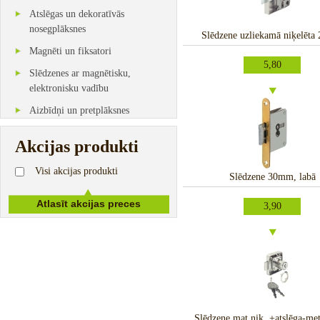
Atslēgas un dekoratīvās
nosegplāksnes
Slēdzene uzliekamā niķelēt
Magnēti un fiksatori
5,80
Slēdzenes ar magnētisku,
elektronisku vadību
Aizbīdņi un pretplāksnes
Akcijas produkti
Visi akcijas produkti
Slēdzene 30mm, labā
3,90
Slēdzene mat.niķ. +atslēga-met