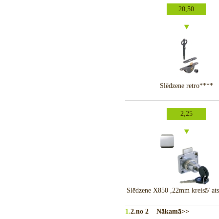
20,50
Slēdzene retro****
2,25
Slēdzene X850 ,22mm kreisā/ atsl
1.
2.
no 2
Nākamā>>