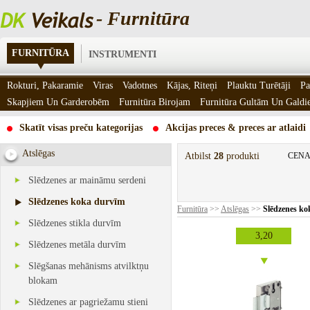
- Furnitūra
FURNITŪRA
INSTRUMENTI
Rokturi, Pakaramie
Viras
Vadotnes
Kājas, Riteņi
Plauktu Turētāji
Pa
Skapjiem Un Garderobēm
Furnitūra Birojam
Furnitūra Gultām Un Gald
Skatīt visas preču kategorijas
Akcijas preces & preces ar atlaidi
Atslēgas
Atbilst
28
produkti
CENA
Slēdzenes ar maināmu serdeni
Slēdzenes koka durvīm
Furnitūra
>>
Atslēgas
>>
Slēdzenes ko
Slēdzenes stikla durvīm
3,20
Slēdzenes metāla durvīm
Slēgšanas mehānisms atvilktņu
blokam
Slēdzenes ar pagriežamu stieni