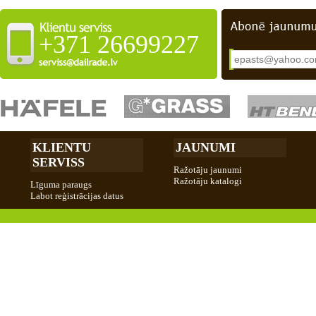
+371 26699227
KLIENTU
JAUNUMI
SERVISS
Ražotāju jaunumi
Ražotāju katalogi
Līguma paraugs
Labot reģistrācijas datus