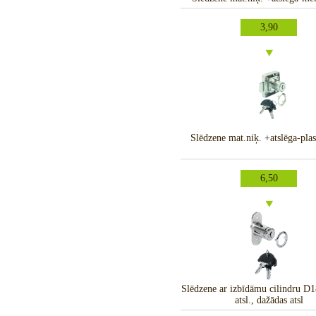
3,90
Slēdzene mat.niķ. +atslēga-plast
6,50
Slēdzene ar izbīdāmu cilindru 
atsl., dažādas atsl