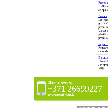
Preces a
Izvēlieti
arī apska
Preču ie
Lai iegā
grozam",
preces n
Uzreiz p
pārstāvi
preces a
Reģistrē
Reģistrēt
sarkanām
Darbības
Jūsu ērt
Jūs ātrā
vēlāk.
+371 26699227