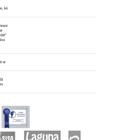
as, kā
vienot
ar
ūtīt"
Mūsu
i ar
dā
ces