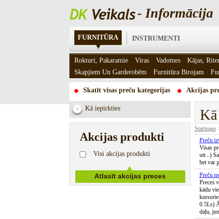
- Informācija
FURNITŪRA
INSTRUMENTI
Rokturi, Pakaramie
Viras
Vadotnes
Kājas, Rite
Skapjiem Un Garderobēm
Furnitūra Birojam
Fu
Skatīt visas preču kategorijas
Akcijas pre
Kā iepirkties
Kā 
Startpage
Akcijas produkti
Preču iz
Visas pr
Visi akcijas produkti
utt...) 
bet var 
Preču m
Preces v
kādu vie
kursorie
0.5Ls) Ā
daļu, ju