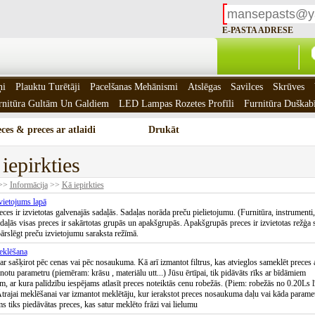
E-PASTA ADRESE
ņi
Plauktu Turētāji
Pacelšanas Mehānismi
Atslēgas
Savilces
Skrūves
rnitūra Gultām Un Galdiem
LED Lampas Rozetes Profīli
Furnitūra Duškab
ces & preces ar atlaidi
Drukāt
iepirkties
>>
Informācija
>>
Kā iepirkties
vietojums lapā
eces ir izvietotas galvenajās sadaļās. Sadaļas norāda preču pielietojumu. (Furnitūra, instrumenti,
Sadaļās visas preces ir sakārtotas grupās un apakšgrupās. Apakšgrupās preces ir izvietotas režģa 
pārslēgt preču izvietojumu saraksta režīmā.
eklēšana
ar sašķirot pēc cenas vai pēc nosaukuma. Kā arī izmantot filtrus, kas atvieglos sameklēt preces 
notu parametru (piemēram: krāsu , materiālu utt...) Jūsu ērtīpai, tik pidāvāts rīks ar bīdāmiem
m, ar kura palīdzību iespējams atlasīt preces noteiktās cenu robežās. (Piem: robežās no 0.20Ls l
trajai meklēšanai var izmantot meklētāju, kur ierakstot preces nosaukuma daļu vai kāda parame
ms tiks piedāvātas preces, kas satur meklēto frāzi vai lielumu