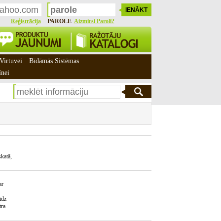
Reģistrācija
PAROLE
Aizmirsi Paroli?
Virtuvei
Bīdāmās Sistēmas
īnei
skatā,
ar
īdz
tra