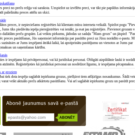
pskatīšana
es preci no preču režģa vai saraksta. Uzspiežot uz izvēlēto preci, var tikt pie papildus informācij
tīt palielinātu preces attēlu un skici.
gāde
dātos preces, ir nepieciešams reģistrēties kā klientam mūsu interneta veikalā. Spiežot pogu "Pie
 Jums tiks piedāvāta iepēja piereģistrēties vai ienākt, ja esat jau reģistrējies. Pievienot grozam v
o dažādām preču grupām. Lai veiktu pirkumu, jādodas uz sadaļu "Mans grozs" un jāspiež "Pas
ēc preces pasūtīšanas, Jūs saņemsiet informāciju par pasūtīto preci uz Jūsu norādīto e-pastu. 
s sazināsies ar Jums iespējami ātrākā laikā, lai apstiprinātu pasūtījumu un vienotos ar Jums par
pmaksas un saņemšanas kārtību.
šanās
ies ir iespējams kā privātpersonai, vai kā juridiskai personai. Obligāti aizpildānie lauki ir norādīt
 atzīmēm. Reģistrējoties kā juridiskai personai un noslēdzot līgumu, ir iespējama pēcapmaksa.
 ar groziem
ībai tiek dota iespēja saglabāt iepirkuma grozus, piešķirot tiem atšķirīgus nosaukumus. Šādā vei
k varat veikt aktuālo preču atkārtotu pasūtīšanu. Vai arī saglabāt iepirkumu grozu un pasūtīt pre