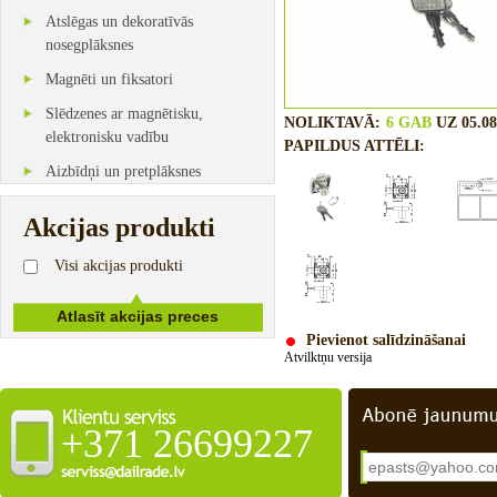
Atslēgas un dekoratīvās
nosegplāksnes
Magnēti un fiksatori
Slēdzenes ar magnētisku,
NOLIKTAVĀ:
6 GAB
UZ 05.08
elektronisku vadību
PAPILDUS ATTĒLI:
Aizbīdņi un pretplāksnes
Akcijas produkti
Visi akcijas produkti
Pievienot salīdzināšanai
Atvilktņu versija
+371 26699227