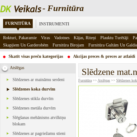
- Furnitūra
FURNITŪRA
INSTRUMENTI
Rokturi, Pakaramie
Viras
Vadotnes
Kājas, Riteņi
Plauktu Turētāji
Pa
Skapjiem Un Garderobēm
Furnitūra Birojam
Furnitūra Gultām Un Gald
Skatīt visas preču kategorijas
Akcijas preces & preces ar atlaidi
Atslēgas
Slēdzene mat.
Slēdzenes ar maināmu serdeni
Furnitūra
>>
Atslēgas
>>
Slēdzenes ko
Slēdzenes koka durvīm
Slēdzenes stikla durvīm
Slēdzenes metāla durvīm
Slēgšanas mehānisms atvilktņu
blokam
Slēdzenes ar pagriežamu stieni