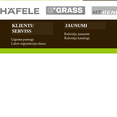
KLIENTU
JAUNUMI
SERVISS
Ražotāju jaunumi
Ražotāju katalogi
Līguma paraugs
Labot reģistrācijas datus