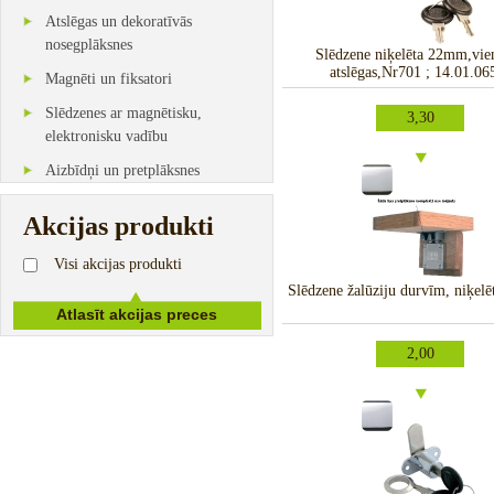
Atslēgas un dekoratīvās
nosegplāksnes
Slēdzene niķelēta 22mm,vie
atslēgas,Nr701 ; 14.01.06
Magnēti un fiksatori
Slēdzenes ar magnētisku,
3,30
elektronisku vadību
Aizbīdņi un pretplāksnes
Akcijas produkti
Visi akcijas produkti
Slēdzene žalūziju durvīm, niķel
2,00