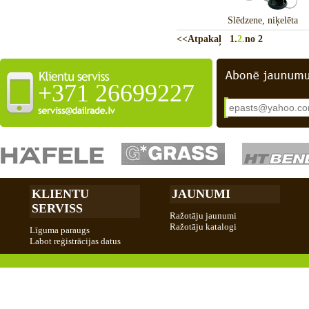
Slēdzene, niķelēta
<<Atpakaļ
1.
2.
no 2
+371 26699227
KLIENTU
JAUNUMI
SERVISS
Ražotāju jaunumi
Ražotāju katalogi
Līguma paraugs
Labot reģistrācijas datus