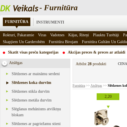
- Furnitūra
FURNITŪRA
INSTRUMENTI
Rokturi, Pakaramie
Viras
Vadotnes
Kājas, Riteņi
Plauktu Turētāji
Pa
Skapjiem Un Garderobēm
Furnitūra Birojam
Furnitūra Gultām Un Gald
Skatīt visas preču kategorijas
Akcijas preces & preces ar atlaidi
Atslēgas
Atbilst
28
produkti
CENA
Slēdzenes ar maināmu serdeni
Slēdzenes koka durvīm
Furnitūra
>>
Atslēgas
>>
Slēdzenes ko
Slēdzenes stikla durvīm
2,20
Slēdzenes metāla durvīm
Slēgšanas mehānisms atvilktņu
blokam
Slēdzenes ar pagriežamu stieni