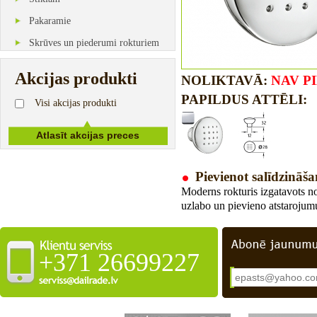
Pakaramie
Skrūves un piederumi rokturiem
Akcijas produkti
NOLIKTAVĀ:
NAV P
PAPILDUS ATTĒLI:
Visi akcijas produkti
Pievienot salīdzināša
M
oderns rokturis izgatavots 
uzlabo un pievieno atstarojum
+371 26699227