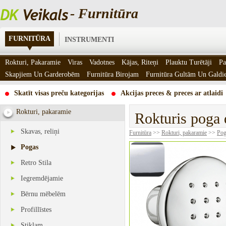
- Furnitūra
FURNITŪRA
INSTRUMENTI
Rokturi, Pakaramie
Viras
Vadotnes
Kājas, Riteņi
Plauktu Turētāji
Pa
Skapjiem Un Garderobēm
Furnitūra Birojam
Furnitūra Gultām Un Gald
Skatīt visas preču kategorijas
Akcijas preces & preces ar atlaidi
Rokturi, pakaramie
Rokturis poga
Skavas, reliņi
Furnitūra
>>
Rokturi, pakaramie
>>
Pog
Pogas
Retro Stila
Iegremdējamie
Bērnu mēbelēm
Profillīstes
Stiklam