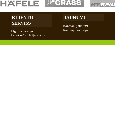
KLIENTU
JAUNUMI
SERVISS
Ražotāju jaunumi
Ražotāju katalogi
Līguma paraugs
Labot reģistrācijas datus