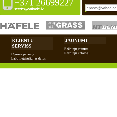
+371 26699227
KLIENTU
JAUNUMI
SERVISS
Ražotāju jaunumi
Ražotāju katalogi
Līguma paraugs
Labot reģistrācijas datus