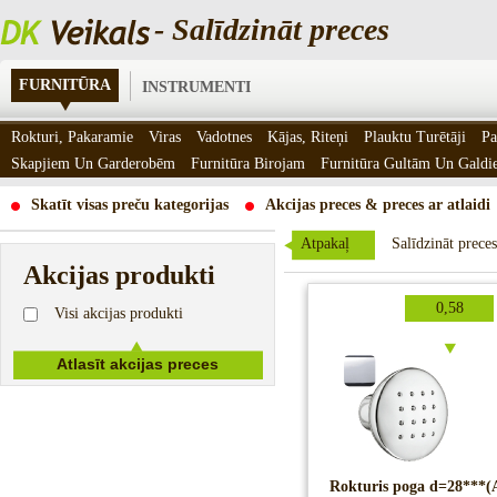
- Salīdzināt preces
FURNITŪRA
INSTRUMENTI
Rokturi, Pakaramie
Viras
Vadotnes
Kājas, Riteņi
Plauktu Turētāji
Pa
Skapjiem Un Garderobēm
Furnitūra Birojam
Furnitūra Gultām Un Gald
Skatīt visas preču kategorijas
Akcijas preces & preces ar atlaidi
Atpakaļ
Salīdzināt preces
Akcijas produkti
0,58
Visi akcijas produkti
Rokturis poga d=28***(