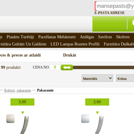
E-PASTA ADRESE
ņi
Plauktu Turētāji
Pacelšanas Mehānismi
Atslēgas
Savilces
Skrūves
rnitūra Gultām Un Galdiem
LED Lampas Rozetes Profīli
Furnitūra Duškab
ces & preces ar atlaidi
Drukāt
t
99
produkti
CENA NO:
>>
Rokturi, pakaramie
>>
Pakaramie
3,60
3,60