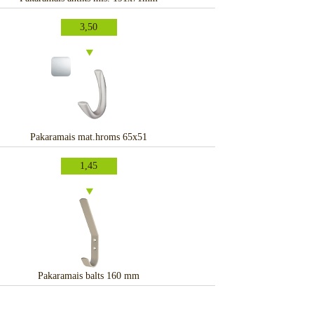
3,50
Pakaramais mat.hroms 65x51
1,45
Pakaramais balts 160 mm