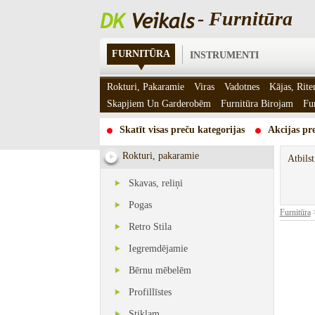
- Furnitūra
FURNITŪRA
INSTRUMENTI
Rokturi, Pakaramie
Viras
Vadotnes
Kājas, Rite
Skapjiem Un Garderobēm
Furnitūra Birojam
Fu
Skatīt visas preču kategorijas
Akcijas pre
Rokturi, pakaramie
Atbils
Skavas, reliņi
Pogas
Furnitūra
Retro Stila
Iegremdējamie
Bērnu mēbelēm
Profillīstes
Stiklam