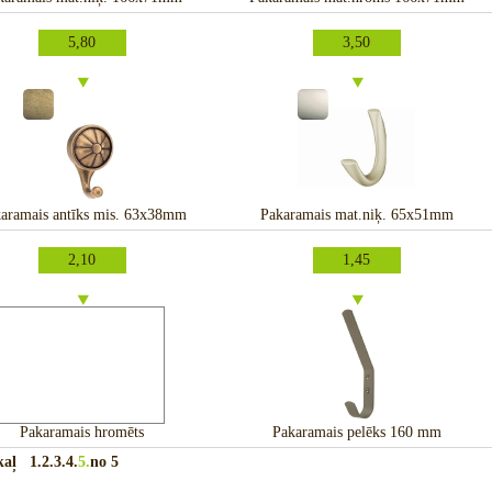
5,80
3,50
aramais antīks mis. 63x38mm
Pakaramais mat.niķ. 65x51mm
2,10
1,45
Pakaramais hromēts
Pakaramais pelēks 160 mm
akaļ
1.
2.
3.
4.
5.
no 5