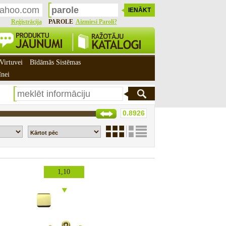
Reģistrācija
PAROLE
Aizmirsi Paroli?
Virtuvei
Bīdāmās Sistēmas
īnei
1,10