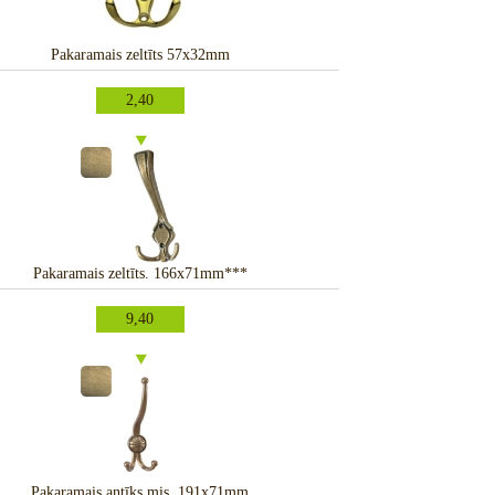
Pakaramais zeltīts 57x32mm
2,40
Pakaramais zeltīts. 166x71mm***
9,40
Pakaramais antīks mis. 191x71mm