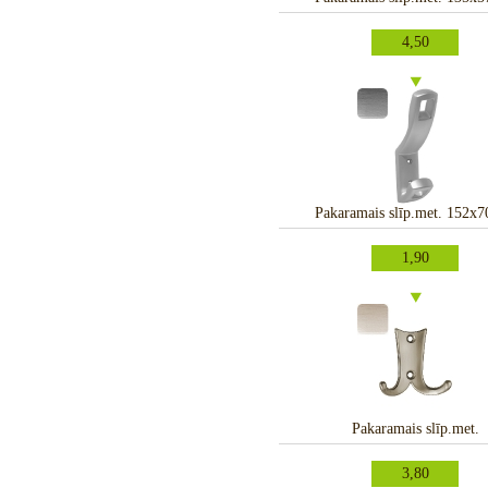
4,50
Pakaramais slīp.met. 152x
1,90
Pakaramais slīp.met.
3,80