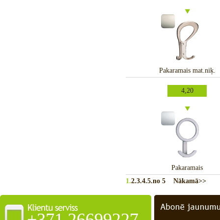
Pakaramais mat.niķ.
4,20
Pakaramais
1.
2.
3.
4.
5.
no 5
Nākamā>>
+371 26699227