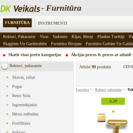
- Furnitūra
FURNITŪRA
INSTRUMENTI
Rokturi, Pakaramie
Viras
Vadotnes
Kājas, Riteņi
Plauktu Turētāji
Pa
Skapjiem Un Garderobēm
Furnitūra Birojam
Furnitūra Gultām Un Gald
Skatīt visas preču kategorijas
Akcijas preces & preces ar atlaidi
Rokturi, pakaramie
Atbilst
99
produkti
CENA
Skavas, reliņi
Pogas
Furnitūra
>>
Rokturi, pakaramie
>>
Pa
Retro Stila
6,20
Iegremdējamie
Bērnu mēbelēm
Profillīstes
Stiklam