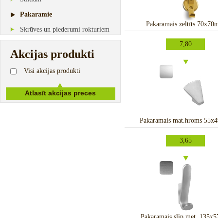
Pakaramie
Pakaramais zeltīts 70x7
Skrūves un piederumi rokturiem
7,80
Akcijas produkti
Visi akcijas produkti
Pakaramais mat.hroms 55
3,65
Pakaramais slīp.met. 135x