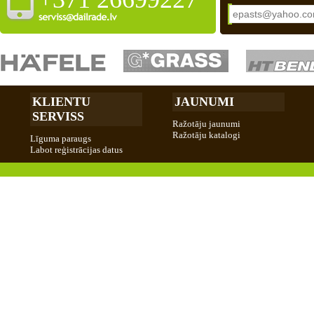
KLIENTU
JAUNUMI
SERVISS
Ražotāju jaunumi
Ražotāju katalogi
Līguma paraugs
Labot reģistrācijas datus