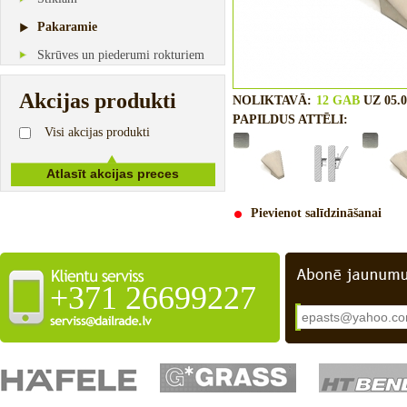
Pakaramie
Skrūves un piederumi rokturiem
Akcijas produkti
NOLIKTAVĀ:
12 GAB
UZ 05.0
PAPILDUS ATTĒLI:
Visi akcijas produkti
Pievienot salīdzināšanai
+371 26699227