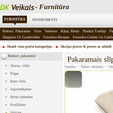
- Furnitūra
FURNITŪRA
INSTRUMENTI
Rokturi, Pakaramie
Viras
Vadotnes
Kājas, Riteņi
Plauktu Turētāji
Pa
Skapjiem Un Garderobēm
Furnitūra Birojam
Furnitūra Gultām Un Gald
Skatīt visas preču kategorijas
Akcijas preces & preces ar atlaidi
Rokturi, pakaramie
Pakaramais sl
Skavas, reliņi
Furnitūra
>>
Rokturi, pakaramie
>>
Pak
Pogas
Retro Stila
Iegremdējamie
Bērnu mēbelēm
Profillīstes
Stiklam