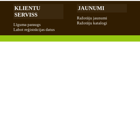
KLIENTU
JAUNUMI
SERVISS
Ražotāju jaunumi
Ražotāju katalogi
Līguma paraugs
Labot reģistrācijas datus