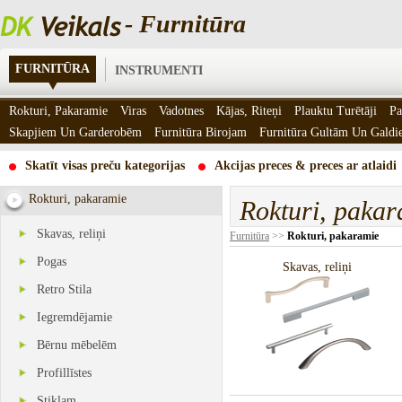
- Furnitūra
FURNITŪRA
INSTRUMENTI
Rokturi, Pakaramie
Viras
Vadotnes
Kājas, Riteņi
Plauktu Turētāji
Pa
Skapjiem Un Garderobēm
Furnitūra Birojam
Furnitūra Gultām Un Gald
Skatīt visas preču kategorijas
Akcijas preces & preces ar atlaidi
Rokturi, pakaramie
Rokturi, paka
Skavas, reliņi
Furnitūra
>>
Rokturi, pakaramie
Pogas
Skavas, reliņi
Retro Stila
Iegremdējamie
Bērnu mēbelēm
Profillīstes
Stiklam