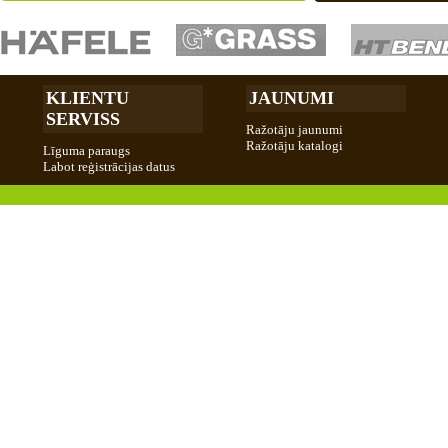
KLIENTU
JAUNUMI
SERVISS
Ražotāju jaunumi
Ražotāju katalogi
Līguma paraugs
Labot reģistrācijas datus