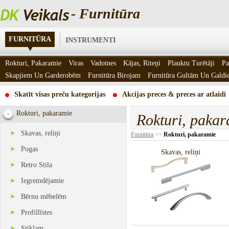
- Furnitūra
FURNITŪRA
INSTRUMENTI
Rokturi, Pakaramie
Viras
Vadotnes
Kājas, Riteņi
Plauktu Turētāji
Pa
Skapjiem Un Garderobēm
Furnitūra Birojam
Furnitūra Gultām Un Gald
Skatīt visas preču kategorijas
Akcijas preces & preces ar atlaidi
Rokturi, pakaramie
Rokturi, paka
Skavas, reliņi
Furnitūra
>>
Rokturi, pakaramie
Pogas
Skavas, reliņi
Retro Stila
Iegremdējamie
Bērnu mēbelēm
Profillīstes
Stiklam