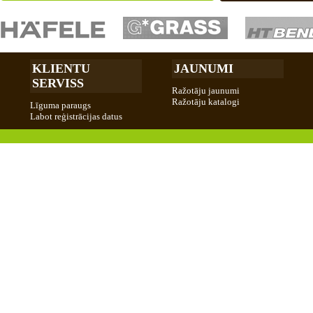
KLIENTU
JAUNUMI
SERVISS
Ražotāju jaunumi
Ražotāju katalogi
Līguma paraugs
Labot reģistrācijas datus