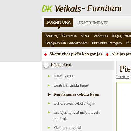
- Furnitūra
FURNITŪRA
INSTRUMENTI
Rokturi, Pakaramie
Viras
Vadotnes
Kājas, Rite
Skapjiem Un Garderobēm
Furnitūra Birojam
Fu
Skatīt visas preču kategorijas
Akcijas pre
Kājas, riteņi
Pie
Galdu kājas
Furnitūra
Centrālās galdu kājas
Regulējamās cokolu kājas
Dekoratīvās cokolu kājas
Līmējamie,iesitamie mēbeļu
paliktņi
Plastmasas korķi