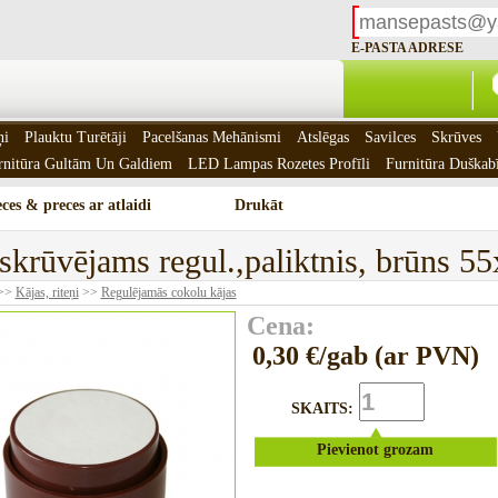
E-PASTA ADRESE
ņi
Plauktu Turētāji
Pacelšanas Mehānismi
Atslēgas
Savilces
Skrūves
rnitūra Gultām Un Galdiem
LED Lampas Rozetes Profīli
Furnitūra Duškab
ces & preces ar atlaidi
Drukāt
skrūvējams regul.,paliktnis, brūns 
>>
Kājas, riteņi
>>
Regulējamās cokolu kājas
Cena:
0,30 €/gab (ar PVN)
SKAITS:
Pievienot grozam