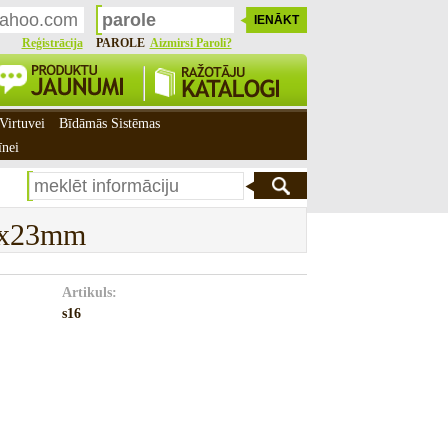
Reģistrācija
PAROLE
Aizmirsi Paroli?
Virtuvei
Bīdāmās Sistēmas
īnei
55x23mm
Artikuls:
s16