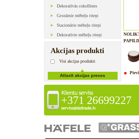
Dekoratīvās cokollīstes
Grozāmie mēbeļu riteņi
Stacionārie mēbeļu riteņi
NOLIK
Dekoratīvie mēbeļu riteņi
PAPILD
Akcijas produkti
Visi akcijas produkti
Pievi
+371 26699227