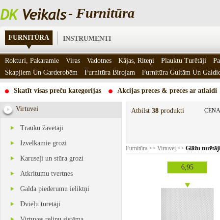
- Furnitūra
FURNITŪRA
INSTRUMENTI
Rokturi, Pakaramie
Viras
Vadotnes
Kājas, Riteņi
Plauktu Turētāji
Pa
Skapjiem Un Garderobēm
Furnitūra Birojam
Furnitūra Gultām Un Gald
Skatīt visas preču kategorijas
Akcijas preces & preces ar atlaidi
Virtuvei
Atbilst
38
produkti
CENA
Trauku žāvētāji
Izvelkamie grozi
Furnitūra
>>
Virtuvei
>>
Glāžu turētāji
Karuseļi un stūra grozi
6,95
Atkritumu tvertnes
Galda piederumu ieliktņi
Dvieļu turētāji
Virtuves reliņu sistēma