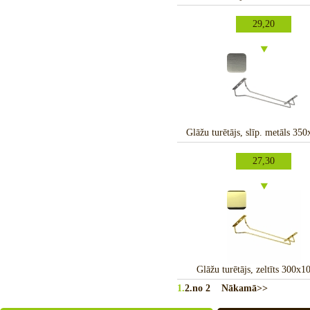
29,20
Glāžu turētājs, slīp. metāls 3
27,30
Glāžu turētājs, zeltīts 300
1.
2.
no 2
Nākamā>>