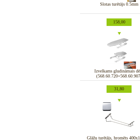
Slotas turētājs 0.5mm
158,00
Izvelkams gludināmais dē
(568.60.720+568.60.907
31,80
Glāžu turētājs, hromēts 400