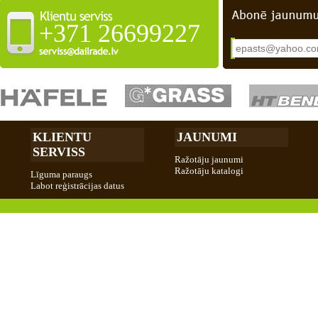
+371 26699227
KLIENTU
JAUNUMI
SERVISS
Ražotāju jaunumi
Ražotāju katalogi
Līguma paraugs
Labot reģistrācijas datus