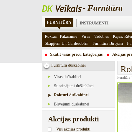
- Furnitūra
FURNITŪRA
INSTRUMENTI
Rokturi, Pakaramie
Viras
Vadotnes
Kājas, Rite
Skapjiem Un Garderobēm
Furnitūra Birojam
Fu
Skatīt visas preču kategorijas
Akcijas pre
Furnitūra duškabīnei
Rok
Viras duškabīnei
Furnitūra
Stiprinājumi duškabīnei
Rokturi duškabinei
Blīvējumi duškabīnei
Akcijas produkti
Visi akcijas produkti