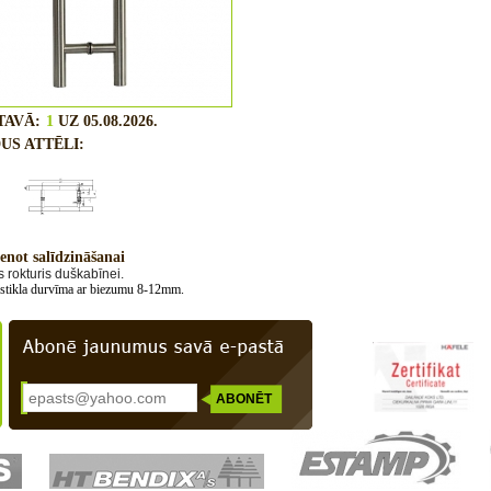
TAVĀ:
1
UZ 05.08.2026.
US ATTĒLI:
enot salīdzināšanai
s
rokturis
duškabīnei.
 stikla durvīma ar biezumu 8-12mm.