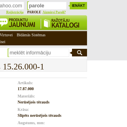
Reģistrācija
PAROLE
Aizmirsi Paroli?
Virtuvei
Bīdāmās Sistēmas
īnei
 15.26.000-1
Artikuls:
17.87.000
Materiāls:
Nerūsējošs tērauds
Krāsa:
Slīpēts nerūsējošs tērauds
Augstums, mm: