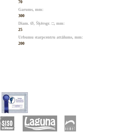
70
Garums, mm:
300
Diam. Ø, Šķērsgr. □, mm:
25
Urbumu starpcentru attālums, mm:
200