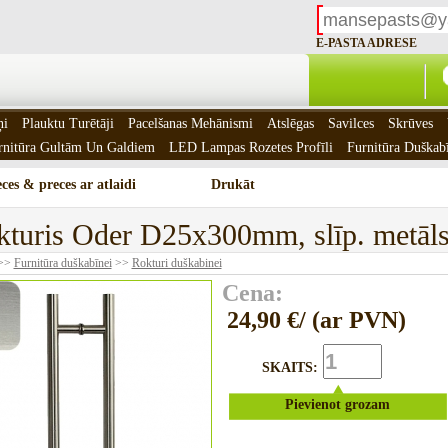
E-PASTA ADRESE
ņi
Plauktu Turētāji
Pacelšanas Mehānismi
Atslēgas
Savilces
Skrūves
rnitūra Gultām Un Galdiem
LED Lampas Rozetes Profīli
Furnitūra Duškab
ces & preces ar atlaidi
Drukāt
turis Oder D25x300mm, slīp. metāls
>>
Furnitūra duškabīnei
>>
Rokturi duškabinei
Cena:
24,90 €/ (ar PVN)
SKAITS:
Pievienot grozam