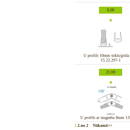
6,00
U profils 10mm stikls/grīda 
15.22.297-1
21,00
U profils ar magnētu 8mm 13
1.
2.
no 2
Nākamā>>