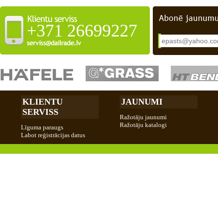
+371 26699227
KLIENTU
JAUNUMI
SERVISS
Ražotāju jaunumi
Ražotāju katalogi
Līguma paraugs
Labot reģistrācijas datus