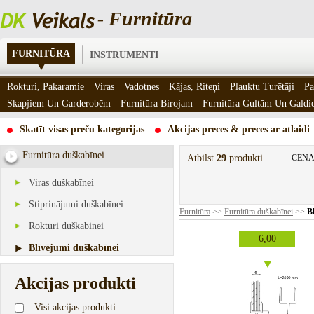
- Furnitūra
FURNITŪRA
INSTRUMENTI
Rokturi, Pakaramie
Viras
Vadotnes
Kājas, Riteņi
Plauktu Turētāji
Pa
Skapjiem Un Garderobēm
Furnitūra Birojam
Furnitūra Gultām Un Gald
Skatīt visas preču kategorijas
Akcijas preces & preces ar atlaidi
Furnitūra duškabīnei
Atbilst
29
produkti
CENA
Viras duškabīnei
Stiprinājumi duškabīnei
Furnitūra
>>
Furnitūra duškabīnei
>>
B
Rokturi duškabinei
6,00
Blīvējumi duškabīnei
Akcijas produkti
Visi akcijas produkti