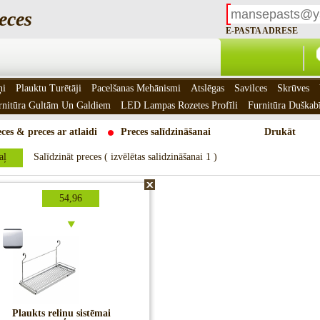
eces
E-PASTA ADRESE
ņi
Plauktu Turētāji
Pacelšanas Mehānismi
Atslēgas
Savilces
Skrūves
rnitūra Gultām Un Galdiem
LED Lampas Rozetes Profīli
Furnitūra Duškab
ces & preces ar atlaidi
Preces salīdzināšanai
Drukāt
aļ
Salīdzināt preces ( izvēlētas salidzināšanai 1 )
54,96
Plaukts reliņu sistēmai