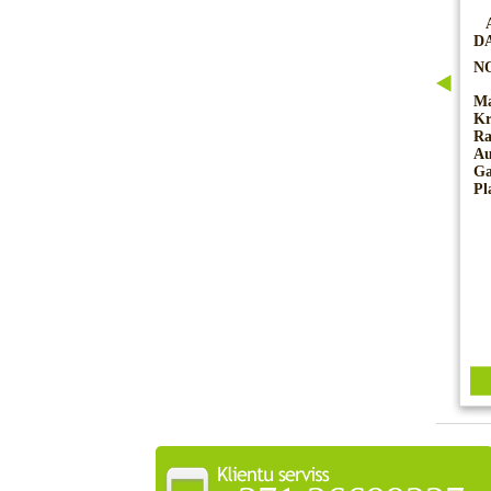
D
N
Ma
Kr
Ra
Au
Ga
Pl