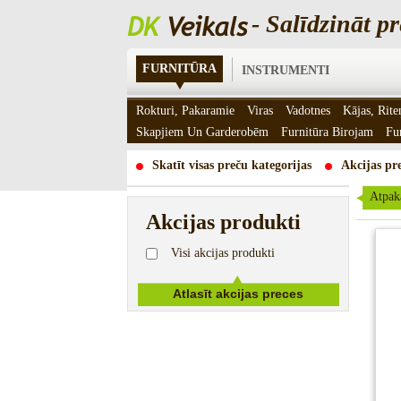
- Salīdzināt pr
FURNITŪRA
INSTRUMENTI
Rokturi, Pakaramie
Viras
Vadotnes
Kājas, Rite
Skapjiem Un Garderobēm
Furnitūra Birojam
Fu
Skatīt visas preču kategorijas
Akcijas pre
Atpak
Akcijas produkti
Visi akcijas produkti