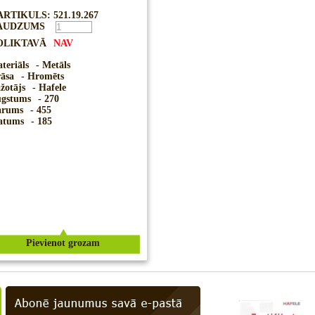
ARTIKULS: 521.19.267
AUDZUMS
OLIKTAVĀ
NAV
teriāls
- Metāls
āsa
- Hromēts
žotājs
- Hafele
gstums
- 270
rums
- 455
atums
- 185
Pievienot grozam