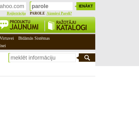
Reģistrācija
PAROLE
Aizmirsi Paroli?
Virtuvei
Bīdāmās Sistēmas
īnei