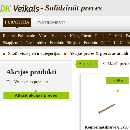
- Salīdzināt preces
FURNITŪRA
INSTRUMENTI
Rokturi, Pakaramie
Viras
Vadotnes
Kājas, Riteņi
Plauktu Turētāji
Pa
Skapjiem Un Garderobēm
Furnitūra Birojam
Furnitūra Gultām Un Gald
Skatīt visas preču kategorijas
Akcijas preces & preces ar atlaidi
Atpakaļ
Salīdzināt preces
Akcijas produkti
0,09
99
Visi akcijas produkti
Konformatskrūve 6.3x90 d