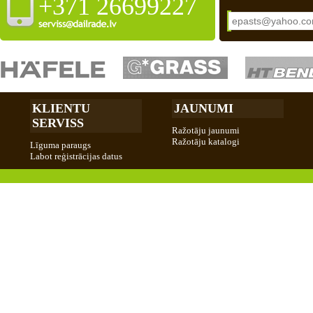
+371 26699227
KLIENTU
JAUNUMI
SERVISS
Ražotāju jaunumi
Ražotāju katalogi
Līguma paraugs
Labot reģistrācijas datus