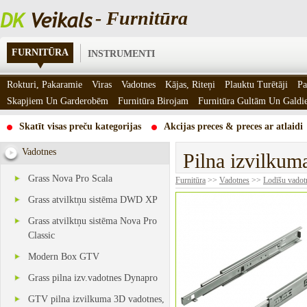
- Furnitūra
FURNITŪRA
INSTRUMENTI
Rokturi, Pakaramie
Viras
Vadotnes
Kājas, Riteņi
Plauktu Turētāji
Pa
Skapjiem Un Garderobēm
Furnitūra Birojam
Furnitūra Gultām Un Gald
Skatīt visas preču kategorijas
Akcijas preces & preces ar atlaidi
Vadotnes
Pilna izvilku
Grass Nova Pro Scala
Furnitūra
>>
Vadotnes
>>
Lodīšu vadot
Grass atvilktņu sistēma DWD XP
Grass atvilktņu sistēma Nova Pro
Classic
Modern Box GTV
Grass pilna izv.vadotnes Dynapro
GTV pilna izvilkuma 3D vadotnes,