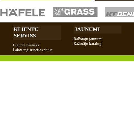
KLIENTU
JAUNUMI
SERVISS
Ražotāju jaunumi
Ražotāju katalogi
Līguma paraugs
Labot reģistrācijas datus