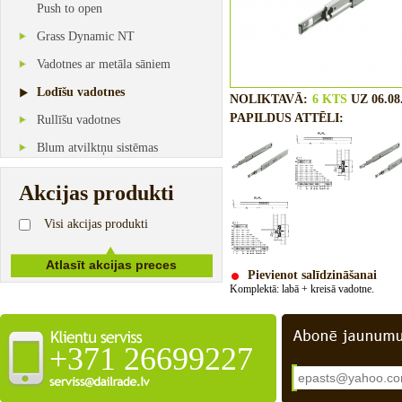
Push to open
Grass Dynamic NT
Vadotnes ar metāla sāniem
Lodīšu vadotnes
NOLIKTAVĀ:
6 KTS
UZ 06.08
PAPILDUS ATTĒLI:
Rullīšu vadotnes
Blum atvilktņu sistēmas
Akcijas produkti
Visi akcijas produkti
Pievienot salīdzināšanai
Komplektā
:
labā
+
kreisā
vadotne
.
+371 26699227