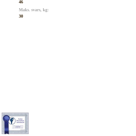
46
Maks. svars, kg:
30