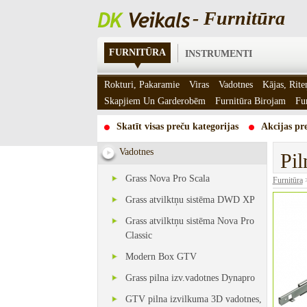
- Furnitūra
FURNITŪRA
INSTRUMENTI
Rokturi, Pakaramie
Viras
Vadotnes
Kājas, Rite
Skapjiem Un Garderobēm
Furnitūra Birojam
Fu
Skatīt visas preču kategorijas
Akcijas pre
Vadotnes
Pi
Grass Nova Pro Scala
Furnitūra
Grass atvilktņu sistēma DWD XP
Grass atvilktņu sistēma Nova Pro
Classic
Modern Box GTV
Grass pilna izv.vadotnes Dynapro
GTV pilna izvilkuma 3D vadotnes,