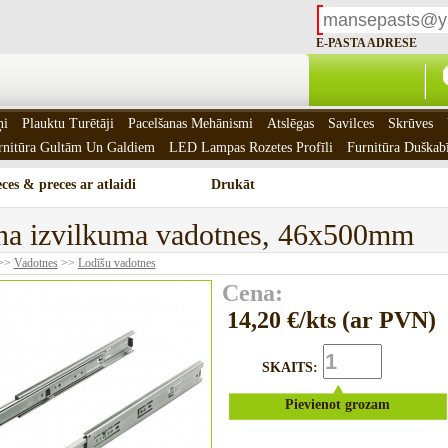
E-PASTA ADRESE
ņi
Plauktu Turētāji
Pacelšanas Mehānismi
Atslēgas
Savilces
Skrūves
rnitūra Gultām Un Galdiem
LED Lampas Rozetes Profīli
Furnitūra Duškab
ces & preces ar atlaidi
Drukāt
lna izvilkuma vadotnes, 46x500mm
>>
Vadotnes
>>
Lodīšu vadotnes
Cena:
14,20 €/kts (ar PVN)
SKAITS:
Pievienot grozam