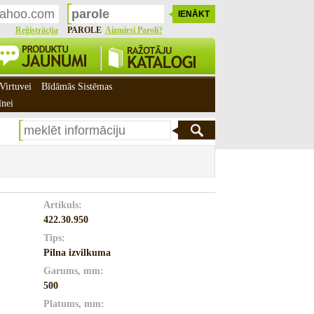
Reģistrācija
PAROLE
Aizmirsi Paroli?
Virtuvei
Bīdāmās Sistēmas
īnei
Artikuls:
422.30.950
Tips:
Pilna izvilkuma
Garums, mm:
500
Platums, mm: