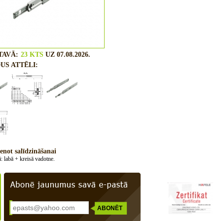
TAVĀ:
23 KTS
UZ 07.08.2026.
US ATTĒLI:
enot salīdzināšanai
ā
:
labā
+
kreisā
vadotne
.