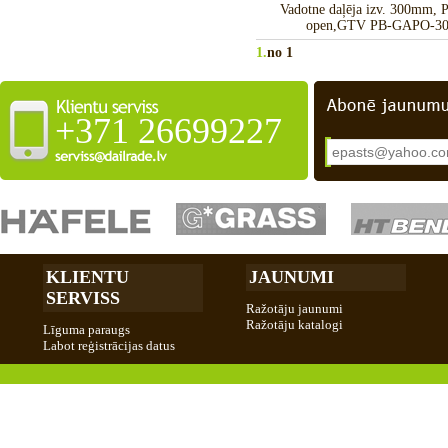
Vadotne daļēja izv. 300mm, P
open,GTV PB-GAPO-3
1.
no 1
+371 26699227
KLIENTU
JAUNUMI
SERVISS
Ražotāju jaunumi
Ražotāju katalogi
Līguma paraugs
Labot reģistrācijas datus