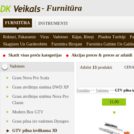
- Furnitūra
FURNITŪRA
INSTRUMENTI
Rokturi, Pakaramie
Viras
Vadotnes
Kājas, Riteņi
Plauktu Turētāji
Pa
Skapjiem Un Garderobēm
Furnitūra Birojam
Furnitūra Gultām Un Gald
Skatīt visas preču kategorijas
Akcijas preces & preces ar atlaidi
Vadotnes
Atbilst
13
produkti
CENA
Grass Nova Pro Scala
Grass atvilktņu sistēma DWD XP
Furnitūra
>>
Vadotnes
>>
GTV pilna i
Grass atvilktņu sistēma Nova Pro
11,00
Classic
Modern Box GTV
Grass pilna izv.vadotnes Dynapro
GTV pilna izvilkuma 3D