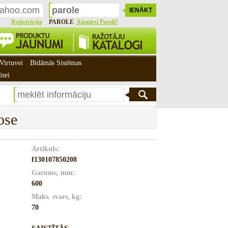
Reģistrācija
PAROLE
Aizmirsi Paroli?
Virtuvei
Bīdāmās Sistēmas
īnei
ose
Artikuls:
f130107850208
Garums, mm:
600
Maks. svars, kg:
70