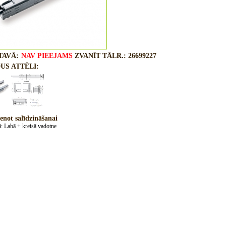
TAVĀ:
NAV PIEEJAMS
ZVANĪT TĀLR.: 26699227
US ATTĒLI:
enot salīdzināšanai
: Labā + kreisā vadotne