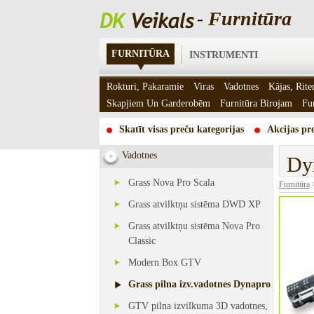
- Furnitūra
FURNITŪRA
INSTRUMENTI
Rokturi, Pakaramie
Viras
Vadotnes
Kājas, Rite
Skapjiem Un Garderobēm
Furnitūra Birojam
Fu
Skatīt visas preču kategorijas
Akcijas pre
Vadotnes
Dyn
Grass Nova Pro Scala
Furnitūra
Grass atvilktņu sistēma DWD XP
Grass atvilktņu sistēma Nova Pro
Classic
Modern Box GTV
Grass pilna izv.vadotnes Dynapro
GTV pilna izvilkuma 3D vadotnes,