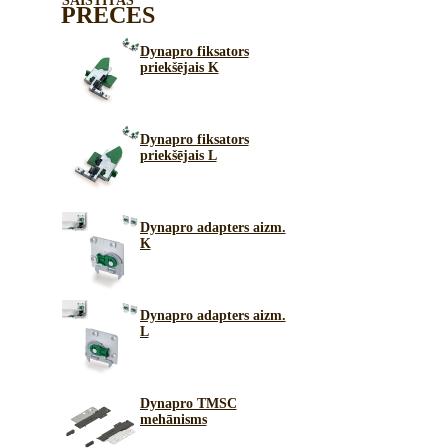
SAISTĪTĀS
PRECES
Dynapro fiksators
priekšējais K
Dynapro fiksators
priekšējais L
Dynapro adapters aizm.
K
Dynapro adapters aizm.
L
Dynapro TMSC
mehānisms