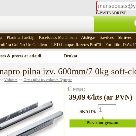
E-PASTA ADRESE
ņi
Plauktu Turētāji
Pacelšanas Mehānismi
Atslēgas
Savilces
Skrūves
rnitūra Gultām Un Galdiem
LED Lampas Rozetes Profīli
Furnitūra Duškab
ces & preces ar atlaidi
Drukāt
apro pilna izv. 600mm/7 0kg soft-cl
>>
Vadotnes
>>
Grass pilna izv.vadotnes Dynapro
Cena:
39,09 €/kts (ar PVN)
SKAITS:
Pievienot grozam