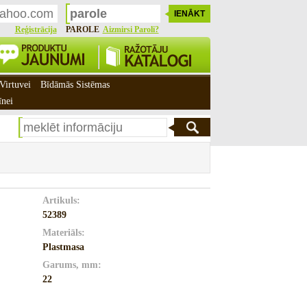
Reģistrācija
PAROLE
Aizmirsi Paroli?
Virtuvei
Bīdāmās Sistēmas
īnei
Artikuls:
52389
Materiāls:
Plastmasa
Garums, mm:
22