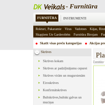
- Furnitūra
FURNITŪRA
INSTRUMENTI
Rokturi, Pakaramie
Viras
Vadotnes
Kājas, Rite
Skapjiem Un Garderobēm
Furnitūra Birojam
Fu
Skatīt visas preču kategorijas
Akcijas pre
Skrūves
Pla
Skrūves kokam
Furnitūra
Skrūves ar padziļinājumu cepurei
Skrūves virām un mugursienām
Eiroskrūves
Konfirmātskrūves
Bultskrūves,bultskr.galvas un
muciņas