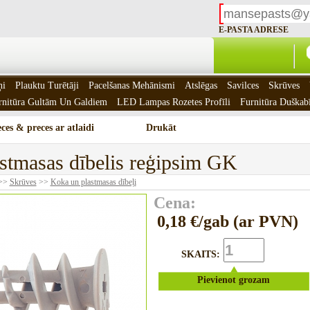
E-PASTA ADRESE
ņi
Plauktu Turētāji
Pacelšanas Mehānismi
Atslēgas
Savilces
Skrūves
rnitūra Gultām Un Galdiem
LED Lampas Rozetes Profīli
Furnitūra Duškab
ces & preces ar atlaidi
Drukāt
stmasas dībelis reģipsim GK
>>
Skrūves
>>
Koka un plastmasas dībeļi
Cena:
0,18 €/gab (ar PVN)
SKAITS:
Pievienot grozam