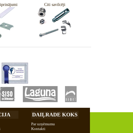
iprinājumi
Citi savilcēji
IJA
DAIĻRADE KOKS
Par uzņēmumu
i
Kontakti