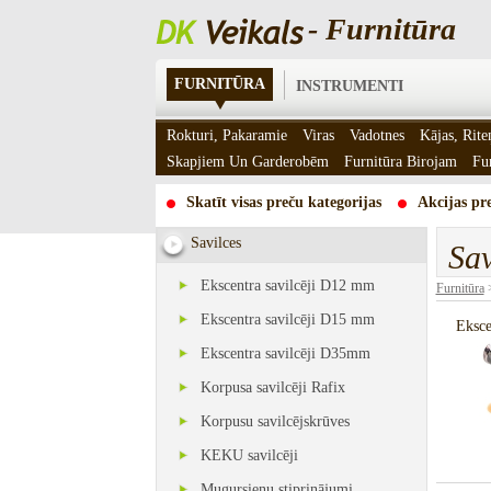
- Furnitūra
FURNITŪRA
INSTRUMENTI
Rokturi, Pakaramie
Viras
Vadotnes
Kājas, Rite
Skapjiem Un Garderobēm
Furnitūra Birojam
Fu
Skatīt visas preču kategorijas
Akcijas pre
Savilces
Sav
Ekscentra savilcēji D12 mm
Furnitūra
Ekscentra savilcēji D15 mm
Eksce
Ekscentra savilcēji D35mm
Korpusa savilcēji Rafix
Korpusu savilcējskrūves
KEKU savilcēji
Mugursienu stiprinājumi