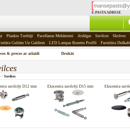
E-PASTA ADRESE
ņi
Plauktu Turētāji
Pacelšanas Mehānismi
Atslēgas
Savilces
Skrūves
rnitūra Gultām Un Galdiem
LED Lampas Rozetes Profīli
Furnitūra Duškab
ces & preces ar atlaidi
Drukāt
ilces
>>
Savilces
ntra savilcēji D12 mm
Ekscentra savilcēji D15 mm
Ekscentra savi