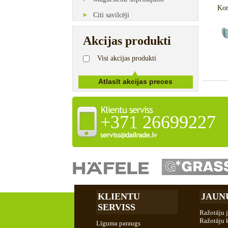
Kor
Citi savilcēji
Akcijas produkti
Visi akcijas produkti
+371 26699227
KLIENTU
JAUN
SERVISS
Ražotāju 
Ražotāju 
Līguma paraugs