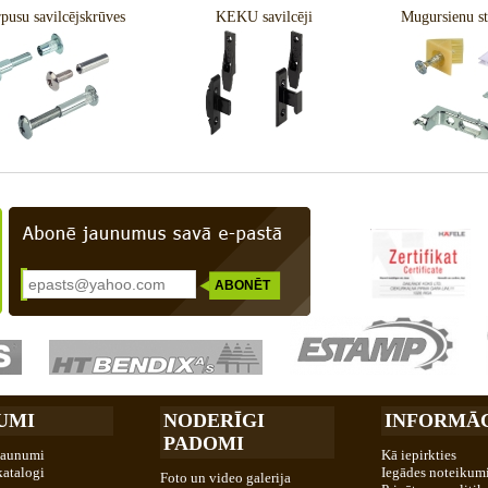
pusu savilcējskrūves
KEKU savilcēji
Mugursienu st
UMI
NODERĪGI
INFORMĀC
PADOMI
jaunumi
Kā iepirkties
katalogi
Iegādes noteikum
Foto un video galerija