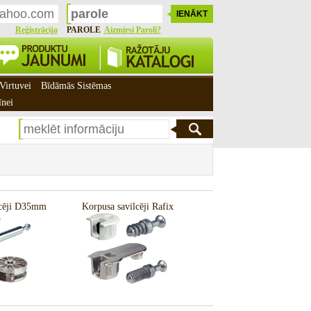
Reģistrācija
PAROLE
Aizmirsi Paroli?
Virtuvei
Bīdāmās Sistēmas
īnei
lcēji D35mm
Korpusa savilcēji Rafix