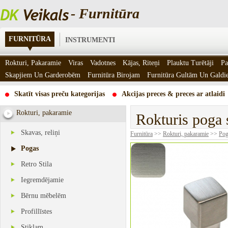
- Furnitūra
FURNITŪRA
INSTRUMENTI
Rokturi, Pakaramie
Viras
Vadotnes
Kājas, Riteņi
Plauktu Turētāji
Pa
Skapjiem Un Garderobēm
Furnitūra Birojam
Furnitūra Gultām Un Gald
Skatīt visas preču kategorijas
Akcijas preces & preces ar atlaidi
Rokturi, pakaramie
Rokturis poga 
Skavas, reliņi
Furnitūra
>>
Rokturi, pakaramie
>>
Pog
Pogas
Retro Stila
Iegremdējamie
Bērnu mēbelēm
Profillīstes
Stiklam