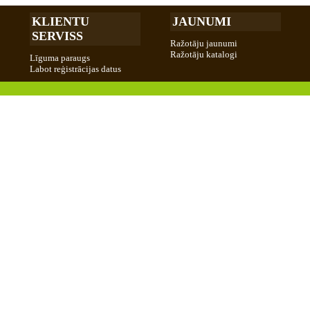
KLIENTU
JAUNUMI
SERVISS
Ražotāju jaunumi
Ražotāju katalogi
Līguma paraugs
Labot reģistrācijas datus