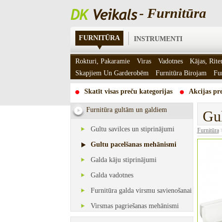
- Furnitūra
FURNITŪRA
INSTRUMENTI
Rokturi, Pakaramie
Viras
Vadotnes
Kājas, Rite
Skapjiem Un Garderobēm
Furnitūra Birojam
Fu
Skatīt visas preču kategorijas
Akcijas pre
Furnitūra gultām un galdiem
Gu
Gultu savilces un stiprinājumi
Furnitūra
Gultu pacelšanas mehānismi
Galda kāju stiprinājumi
Galda vadotnes
Furnitūra galda virsmu savienošanai
Virsmas pagriešanas mehānismi