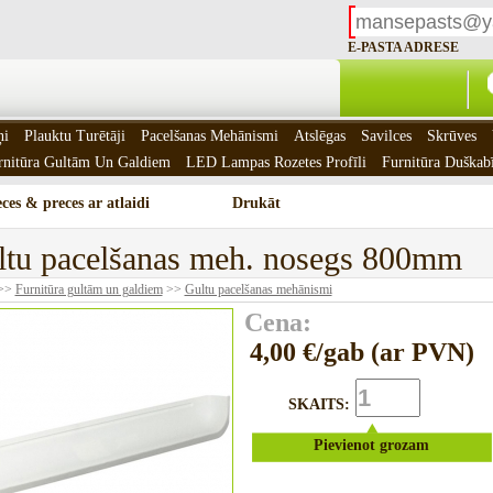
E-PASTA ADRESE
ņi
Plauktu Turētāji
Pacelšanas Mehānismi
Atslēgas
Savilces
Skrūves
rnitūra Gultām Un Galdiem
LED Lampas Rozetes Profīli
Furnitūra Duškab
ces & preces ar atlaidi
Drukāt
ltu pacelšanas meh. nosegs 800mm
>>
Furnitūra gultām un galdiem
>>
Gultu pacelšanas mehānismi
Cena:
4,00 €/gab (ar PVN)
SKAITS:
Pievienot grozam