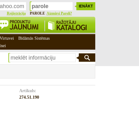
Reģistrācija
PAROLE
Aizmirsi Paroli?
Virtuvei
Bīdāmās Sistēmas
īnei
Artikuls:
274.51.190