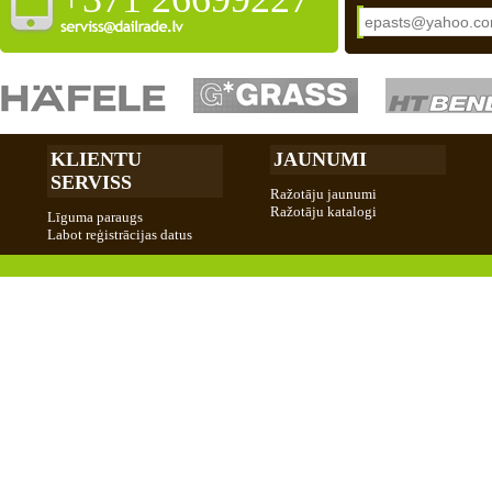
KLIENTU
JAUNUMI
SERVISS
Ražotāju jaunumi
Ražotāju katalogi
Līguma paraugs
Labot reģistrācijas datus