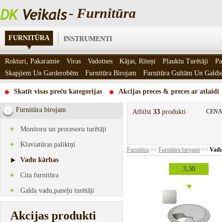
- Furnitūra
FURNITŪRA
INSTRUMENTI
Rokturi, Pakaramie
Viras
Vadotnes
Kājas, Riteņi
Plauktu Turētāji
Pa
Skapjiem Un Garderobēm
Furnitūra Birojam
Furnitūra Gultām Un Gald
Skatīt visas preču kategorijas
Akcijas preces & preces ar atlaidi
Furnitūra birojam
Atbilst
33
produkti
CENA
Monitoru un procesoru turētāji
Klaviatūras paliktņi
Furnitūra
>>
Furnitūra birojam
>>
Vadu
Vadu kārbas
3,30
Cita furnitūra
Galda vadu,paneļu turētāji
Akcijas produkti