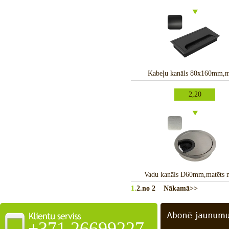
Kabeļu kanāls 80x160mm,m
2,20
Vadu kanāls D60mm,matēts n
1.
2.
no 2
Nākamā>>
+371 26699227