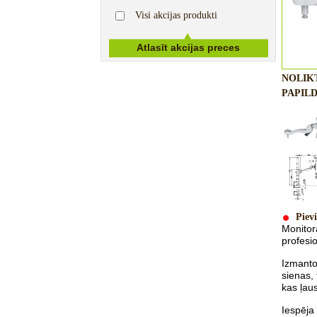
Visi akcijas produkti
NOLIK
PAPILD
Pievi
Monitor
profesi
Izmanto
sienas
,
kas ļau
Iespēja