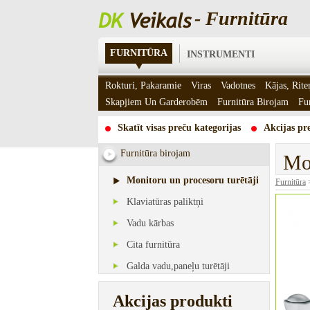
- Furnitūra
FURNITŪRA
INSTRUMENTI
Rokturi, Pakaramie
Viras
Vadotnes
Kājas, Rite
Skapjiem Un Garderobēm
Furnitūra Birojam
Fu
Skatīt visas preču kategorijas
Akcijas pre
Furnitūra birojam
Mo
Monitoru un procesoru turētāji
Furnitūra
Klaviatūras paliktņi
Vadu kārbas
Cita furnitūra
Galda vadu,paneļu turētāji
Akcijas produkti