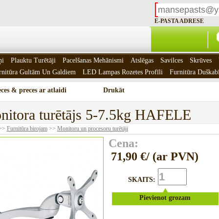
E-PASTA ADRESE
ņi
Plauktu Turētāji
Pacelšanas Mehānismi
Atslēgas
Savilces
Skrūves
rnitūra Gultām Un Galdiem
LED Lampas Rozetes Profīli
Furnitūra Duškab
ces & preces ar atlaidi
Drukāt
nitora turētājs 5-7.5kg HAFELE
>>
Furnitūra birojam
>>
Monitoru un procesoru turētāji
Cena:
71,90 €/ (ar PVN)
SKAITS:
Pievienot grozam