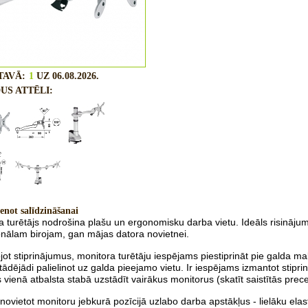
TAVĀ:
1
UZ 06.08.2026.
US ATTĒLI:
enot salīdzināšanai
a turētājs nodrošina plašu un ergonomisku darba vietu.
Ideāls risināju
onālam birojam, gan mājas datora novietnei.
jot
stiprinājumus, m
onitora turētāju iespējams piestiprināt pie galda ma
 tādējādi palielinot uz galda pieejamo vietu. Ir iespējams izmantot stipr
s vienā atbalsta stabā uzstādīt vairākus monitorus
(skatīt saistītās prec
 novietot monitoru jebkurā pozīcijā uzlabo darba apstākļus -
lielāku elas