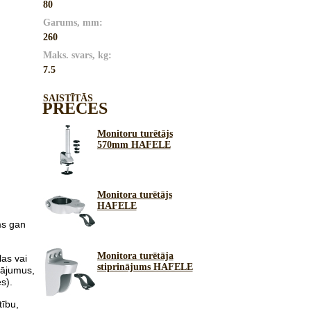
80
Garums, mm:
260
Maks. svars, kg:
7.5
SAISTĪTĀS
PRECES
Monitoru turētājs
570mm HAFELE
Monitora turētājs
HAFELE
ms gan
Monitora turētāja
las vai
stiprinājums HAFELE
inājumus,
es
)
.
tību,