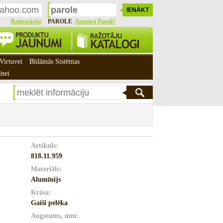
Reģistrācija
PAROLE
Aizmirsi Paroli?
Virtuvei
Bīdāmās Sistēmas
īnei
Artikuls:
818.11.959
Materiāls:
Alumīnijs
Krāsa:
Gaiši pelēka
Augstums, mm: