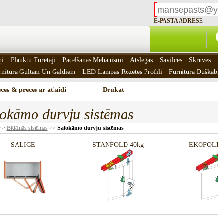
E-PASTA ADRESE
ņi
Plauktu Turētāji
Pacelšanas Mehānismi
Atslēgas
Savilces
Skrūves
rnitūra Gultām Un Galdiem
LED Lampas Rozetes Profīli
Furnitūra Duškab
ces & preces ar atlaidi
Drukāt
okāmo durvju sistēmas
>>
Bīdāmās sistēmas
>>
Salokāmo durvju sistēmas
SALICE
STANFOLD 40kg
EKOFOLD