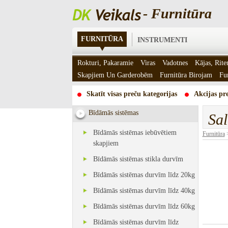
- Furnitūra
FURNITŪRA
INSTRUMENTI
Rokturi, Pakaramie
Viras
Vadotnes
Kājas, Rite
Skapjiem Un Garderobēm
Furnitūra Birojam
Fu
Skatīt visas preču kategorijas
Akcijas pre
Bīdāmās sistēmas
Sal
Bīdāmās sistēmas iebūvētiem
Furnitūra
skapjiem
Bīdāmās sistēmas stikla durvīm
Bīdāmās sistēmas durvīm līdz 20kg
Bīdāmās sistēmas durvīm līdz 40kg
Bīdāmās sistēmas durvīm līdz 60kg
Bīdāmās sistēmas durvīm līdz