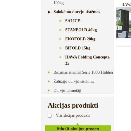
100kg
HAWA
Salokāmo durvju sistēmas
SALICE
STANFOLD 40kg
EKOFOLD 20kg
BIFOLD 15kg
HAWA Folding Concepta
25
Bīdāmās sitēmas Serie 1800 Hidden
Žalūziju durvju sistēmas
Durvju taisnotāji
Akcijas produkti
Visi akcijas produkti