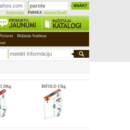
Reģistrācija
PAROLE
Aizmirsi Paroli?
Virtuvei
Bīdāmās Sistēmas
īnei
 20kg
BIFOLD 15kg