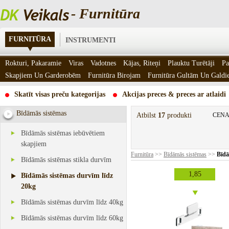
- Furnitūra
FURNITŪRA
INSTRUMENTI
Rokturi, Pakaramie
Viras
Vadotnes
Kājas, Riteņi
Plauktu Turētāji
Pa
Skapjiem Un Garderobēm
Furnitūra Birojam
Furnitūra Gultām Un Gald
Skatīt visas preču kategorijas
Akcijas preces & preces ar atlaidi
Bīdāmās sistēmas
Atbilst
17
produkti
CENA
Bīdāmās sistēmas iebūvētiem
skapjiem
Furnitūra
>>
Bīdāmās sistēmas
>>
Bīdā
Bīdāmās sistēmas stikla durvīm
1,85
Bīdāmās sistēmas durvīm līdz
20kg
Bīdāmās sistēmas durvīm līdz 40kg
Bīdāmās sistēmas durvīm līdz 60kg