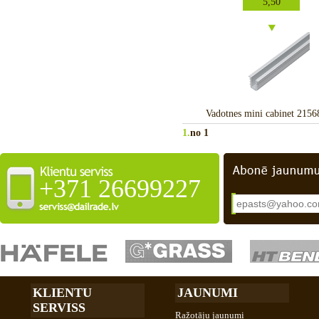
5,50
Vadotnes mini cabinet 215
1.
no 1
+371 26699227
KLIENTU
JAUNUMI
SERVISS
Ražotāju jaunumi