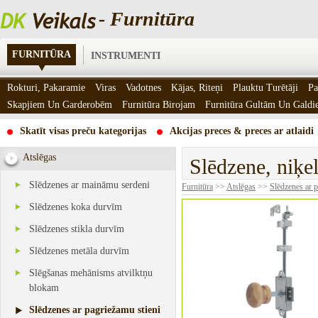
- Furnitūra
FURNITŪRA
INSTRUMENTI
Rokturi, Pakaramie
Viras
Vadotnes
Kājas, Riteņi
Plauktu Turētāji
Pa
Skapjiem Un Garderobēm
Furnitūra Birojam
Furnitūra Gultām Un Gald
Skatīt visas preču kategorijas
Akcijas preces & preces ar atlaidi
Atslēgas
Slēdzene, niķel
Slēdzenes ar maināmu serdeni
Furnitūra
>>
Atslēgas
>>
Slēdzenes ar p
Slēdzenes koka durvīm
Slēdzenes stikla durvīm
Slēdzenes metāla durvīm
Slēgšanas mehānisms atvilktņu
blokam
Slēdzenes ar pagriežamu stieni