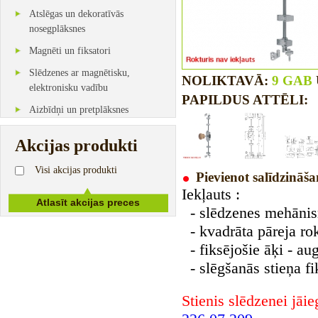
Atslēgas un dekoratīvās
nosegplāksnes
Magnēti un fiksatori
Slēdzenes ar magnētisku,
NOLIKTAVĀ:
9 GAB
elektronisku vadību
PAPILDUS ATTĒLI:
Aizbīdņi un pretplāksnes
Akcijas produkti
Visi akcijas produkti
Pievienot salīdzināša
Iekļauts :
- slēdzenes mehāni
- kvadrāta pāreja ro
- fiksējošie āķi - au
- slēgšanās stieņa fi
Stienis slēdzenei jāi