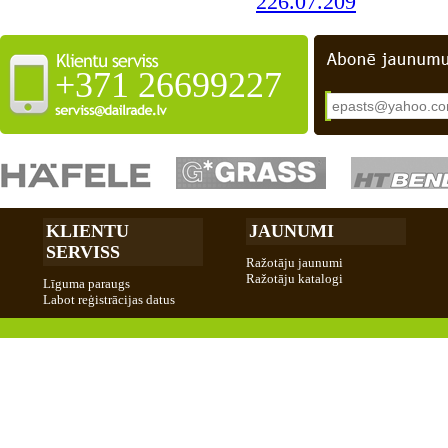
226.07.209
+371 26699227
KLIENTU
JAUNUMI
SERVISS
Ražotāju jaunumi
Ražotāju katalogi
Līguma paraugs
Labot reģistrācijas datus