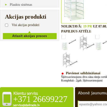
Plauktu sistēmas
Akcijas produkti
Visi akcijas produkti
NOLIKTAVĀ:
19 PR
UZ 07.08.
PAPILDUS ATTĒLI:
Pievienot salīdzināšanai
Šķērssavienojums divu sāna rāmju vertikā
Komplektā
-
2gab
.
šķērssavienojumi
+371 26699227