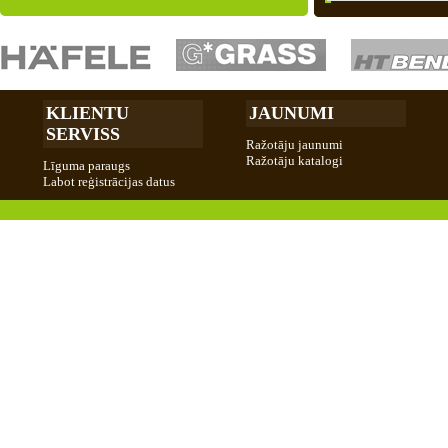
KLIENTU
JAUNUMI
SERVISS
Ražotāju jaunumi
Ražotāju katalogi
Līguma paraugs
Labot reģistrācijas datus