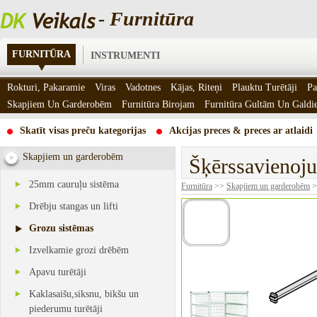
- Furnitūra
FURNITŪRA
INSTRUMENTI
Rokturi, Pakaramie
Viras
Vadotnes
Kājas, Riteņi
Plauktu Turētāji
Pa
Skapjiem Un Garderobēm
Furnitūra Birojam
Furnitūra Gultām Un Gald
Skatīt visas preču kategorijas
Akcijas preces & preces ar atlaidi
Skapjiem un garderobēm
Šķērssavieno
25mm cauruļu sistēma
Furnitūra
>>
Skapjiem un garderobēm
>
Drēbju stangas un lifti
Grozu sistēmas
Izvelkamie grozi drēbēm
Apavu turētāji
Kaklasaišu,siksnu, bikšu un
piederumu turētāji