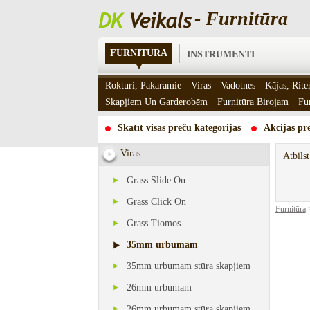
- Furnitūra
FURNITŪRA
INSTRUMENTI
Rokturi, Pakaramie
Viras
Vadotnes
Kājas, Rite
Skapjiem Un Garderobēm
Furnitūra Birojam
Fu
Skatīt visas preču kategorijas
Akcijas pre
Viras
Atbils
Grass Slide On
Grass Click On
Furnitūra
Grass Tiomos
35mm urbumam
35mm urbumam stūra skapjiem
26mm urbumam
26mm urbumam stūra skapjiem