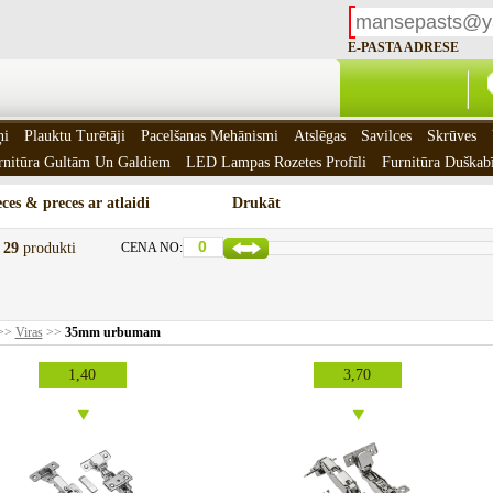
E-PASTA ADRESE
ņi
Plauktu Turētāji
Pacelšanas Mehānismi
Atslēgas
Savilces
Skrūves
rnitūra Gultām Un Galdiem
LED Lampas Rozetes Profīli
Furnitūra Duškab
ces & preces ar atlaidi
Drukāt
t
29
produkti
CENA NO:
>>
Viras
>>
35mm urbumam
1,40
3,70