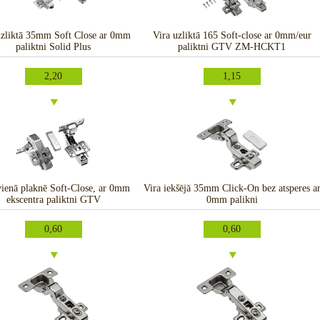
uzliktā 35mm Soft Close ar 0mm
Vira uzliktā 165 Soft-close ar 0mm/eur
paliktni Solid Plus
paliktni GTV ZM-HCKT1
2,20
1,15
vienā plaknē Soft-Close, ar 0mm
Vira iekšējā 35mm Click-On bez atsperes a
ekscentra paliktni GTV
0mm palikni
0,60
0,60