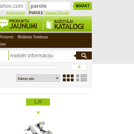
Reģistrācija
PAROLE
Aizmirsi Paroli?
Virtuvei
Bīdāmās Sistēmas
īnei
2,20