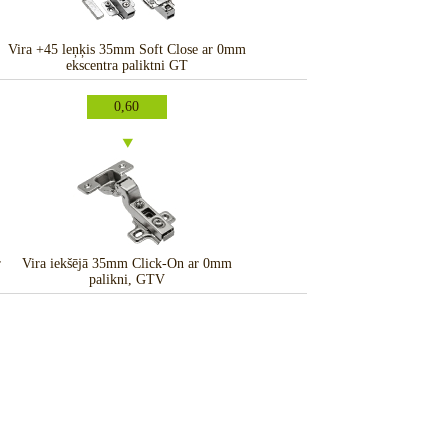
Vira +45 leņķis 35mm Soft Close ar 0mm
ekscentra paliktni GT
0,60
r
Vira iekšējā 35mm Click-On ar 0mm
palikni, GTV