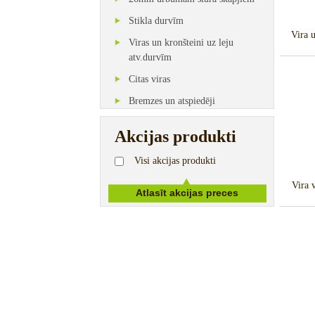
Stikla durvīm
Vira 
Viras un kronšteini uz leju
atv.durvīm
Citas viras
Bremzes un atspiedēji
Akcijas produkti
Visi akcijas produkti
Vira 