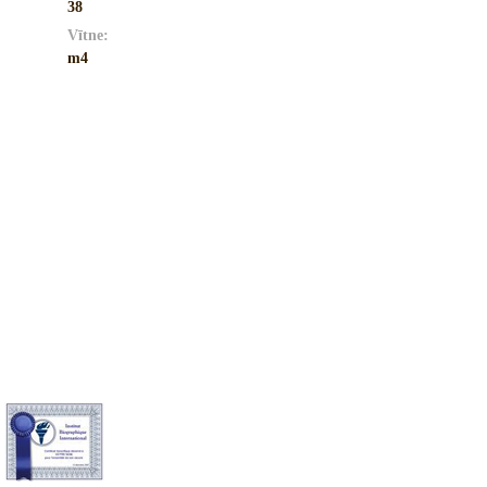
38
Vītne:
m4