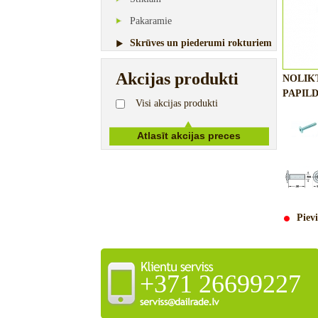
Pakaramie
Skrūves un piederumi rokturiem
Akcijas produkti
NOLIK
PAPILD
Visi akcijas produkti
Pievi
+371 26699227