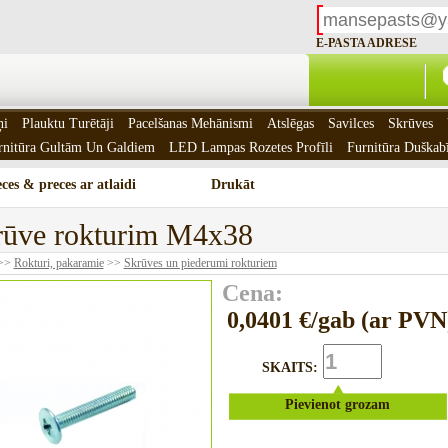
E-PASTA ADRESE
ņi
Plauktu Turētāji
Pacelšanas Mehānismi
Atslēgas
Savilces
Skrūves
rnitūra Gultām Un Galdiem
LED Lampas Rozetes Profīli
Furnitūra Duškab
ces & preces ar atlaidi
Drukāt
rūve rokturim M4x38
>>
Rokturi, pakaramie
>>
Skrūves un piederumi rokturiem
Cena:
0,0401 €/gab (ar PVN
SKAITS:
Pievienot grozam