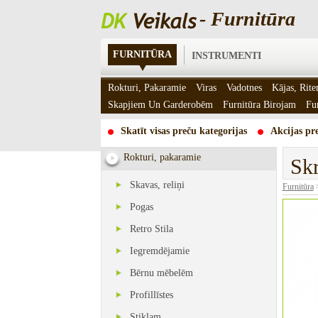
- Furnitūra
FURNITŪRA
INSTRUMENTI
Rokturi, Pakaramie
Viras
Vadotnes
Kājas, Rite
Skapjiem Un Garderobēm
Furnitūra Birojam
Fu
Skatīt visas preču kategorijas
Akcijas pre
Rokturi, pakaramie
Sk
Skavas, reliņi
Furnitūra
Pogas
Retro Stila
Iegremdējamie
Bērnu mēbelēm
Profillīstes
Stiklam