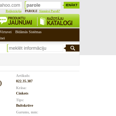
Reģistrācija
PAROLE
Aizmirsi Paroli?
Virtuvei
Bīdāmās Sistēmas
īnei
Artikuls:
022.35.387
)
Krāsa:
Cinkots
Tips:
Bultskrūve
Garums, mm: