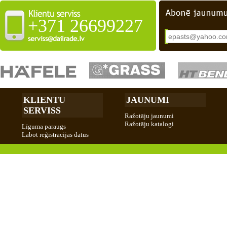
+371 26699227
KLIENTU
JAUNUMI
SERVISS
Ražotāju jaunumi
Ražotāju katalogi
Līguma paraugs
Labot reģistrācijas datus