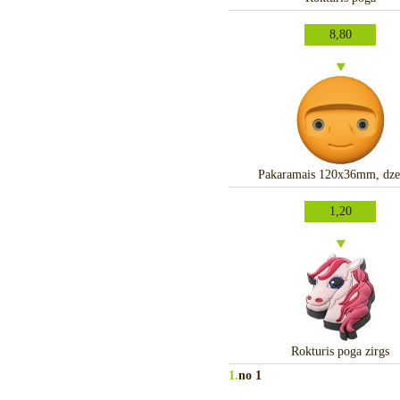
8,80
Pakaramais 120x36mm, dzel
1,20
Rokturis poga zirgs
1.
no 1