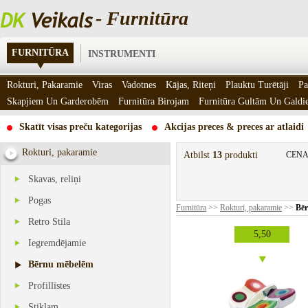
- Furnitūra
FURNITŪRA
INSTRUMENTI
Rokturi, Pakaramie
Viras
Vadotnes
Kājas, Riteņi
Plauktu Turētāji
Pa
Skapjiem Un Garderobēm
Furnitūra Birojam
Furnitūra Gultām Un Gald
Skatīt visas preču kategorijas
Akcijas preces & preces ar atlaidi
Rokturi, pakaramie
Atbilst
13
produkti
CENA
Skavas, reliņi
Pogas
Furnitūra
>>
Rokturi, pakaramie
>>
Bē
Retro Stila
5,50
Iegremdējamie
Bērnu mēbelēm
Profillīstes
Stiklam