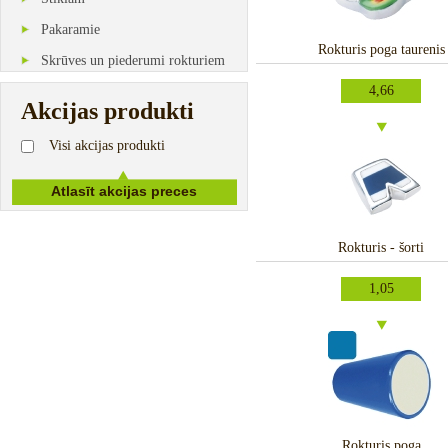
Pakaramie
Rokturis poga taurenis
Skrūves un piederumi rokturiem
4,66
Akcijas produkti
Visi akcijas produkti
Rokturis - šorti
1,05
Rokturis poga